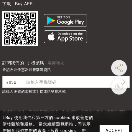
下載 LBuy APP
訂閱我們的
手機號碼
電郵地址
登記收取優惠及最新潮流資訊
請輸入正確的電郵或手提電話號碼格式
根據香港法律，不得在業務過程中，向未成年人售賣或供應令人醺醉的酒類
Under the law of Hong Kong, intoxicating liquor must not be sold or
LBuy 使用我們和第三方的 cookies 來改善您的
supplied to a minor in the course of business.
購物體驗和服務。 當您繼續瀏覽網站，即表示
您同意我們在您的電腦上放置 cookies。 您可
ACCEPT