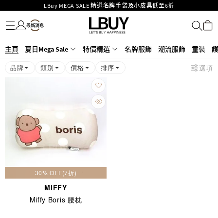
LBuy MEGA SALE 精選名牌手袋及小皮具低至6折
名牌服飾
潮流服飾
童裝
護膚美妝
香水香薰
個人護理
母嬰護理
遊戲及精品玩具
文儀用品
家居生活
電子產品
美食
醫藥保健
運動與戶外用品
Goyard Hobo / Hobo Mini人氣限量特別版限時原價低至75折!
LBuy呈獻 - Hermès 及 Chanel 手袋及首飾原價低至6折，立即入手!
LBuy Nintendo Switch / Nintendo Switch 2 正規商品零售店登陸MOKO 4樓
MOKO 1樓175號鋪旗艦店特設名牌Hermès、CHANEL及LV專區！
主頁
夏日Mega Sale
特價精選
名牌服飾
潮流服飾
童裝
426號舖！
重要通告：銀行轉帳及轉數快付款注意事項
品牌
類別
價格
排序
選項
購物滿HKD500即享免運費！
LBuy獲香港知識產權署頒發2026《正版正貨承諾》商標
30% OFF(7折)
MIFFY
Miffy Boris 腰枕