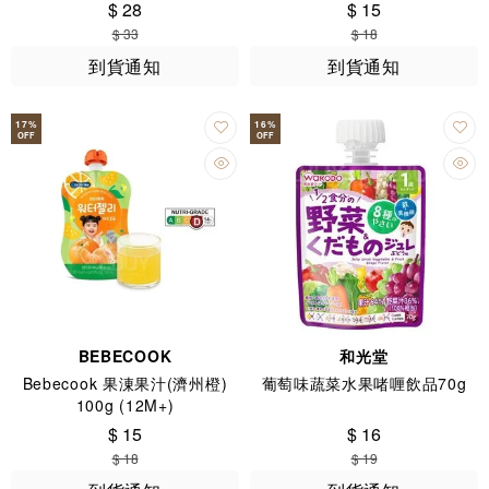
$ 28
$ 15
$ 33
$ 18
到貨通知
到貨通知
17
%
16
%
OFF
OFF
BEBECOOK
和光堂
Bebecook 果涷果汁(濟州橙)
葡萄味蔬菜水果啫喱飲品70g
100g (12M+)
$ 15
$ 16
$ 18
$ 19