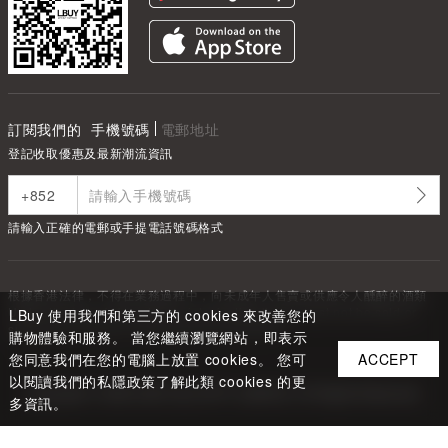
訂閱我們的
手機號碼
電郵地址
登記收取優惠及最新潮流資訊
請輸入正確的電郵或手提電話號碼格式
根據香港法律，不得在業務過程中，向未成年人售賣或供應令人醺醉的酒類
Under the law of Hong Kong, intoxicating liquor must not be sold or
LBuy 使用我們和第三方的 cookies 來改善您的
supplied to a minor in the course of business.
購物體驗和服務。 當您繼續瀏覽網站，即表示
您同意我們在您的電腦上放置 cookies。 您可
ACCEPT
以閱讀我們的私隱政策了解此類 cookies 的更
Copyright ©
2026
LBUY @ LOFTY LIMITED. All Rights Reserved.
多資訊。