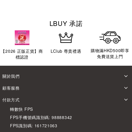
LBUY 承諾
購物滿HKD500即享
【
2026
正版正貨】商
LClub 尊貴禮遇
免費送貨上門
標認證
關於我們
顧客服務
付款方式
轉數快 FPS
FPS手機號碼識別碼: 98888342
FPS識別碼: 161721063