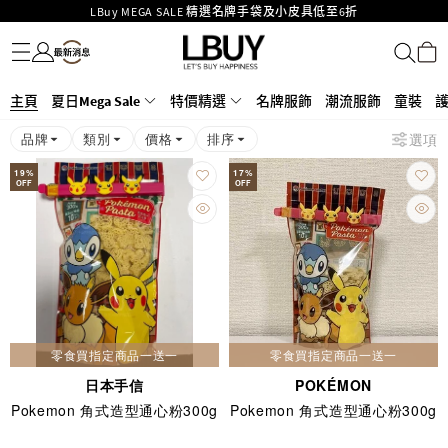
LBuy MEGA SALE 精選名牌手袋及小皮具低至6折
名牌服飾
潮流服飾
童裝
護膚美妝
香水香薰
個人護理
母嬰護理
遊戲及精品玩具
文儀用品
家居生活
電子產品
美食
醫藥保健
運動與戶外用品
Goyard Hobo / Hobo Mini人氣限量特別版限時原價低至75折!
LBuy呈獻 - Hermès 及 Chanel 手袋及首飾原價低至6折，立即入手!
LBuy Nintendo Switch / Nintendo Switch 2 正規商品零售店登陸MOKO 4樓
MOKO 1樓175號鋪旗艦店特設名牌Hermès、CHANEL及LV專區！
主頁
夏日Mega Sale
特價精選
名牌服飾
潮流服飾
童裝
426號舖！
重要通告：銀行轉帳及轉數快付款注意事項
品牌
類別
價格
排序
選項
購物滿HKD500即享免運費！
LBuy獲香港知識產權署頒發2026《正版正貨承諾》商標
19
%
17
%
OFF
OFF
零食買指定商品一送一
零食買指定商品一送一
日本手信
POKÉMON
Pokemon 角式造型通心粉300g
Pokemon 角式造型通心粉300g