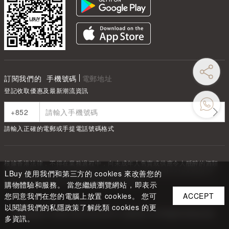
訂閱我們的
手機號碼
電郵地址
登記收取優惠及最新潮流資訊
請輸入正確的電郵或手提電話號碼格式
根據香港法律，不得在業務過程中，向未成年人售賣或供應令人醺醉的酒類
Under the law of Hong Kong, intoxicating liquor must not be sold or
LBuy 使用我們和第三方的 cookies 來改善您的
supplied to a minor in the course of business.
購物體驗和服務。 當您繼續瀏覽網站，即表示
您同意我們在您的電腦上放置 cookies。 您可
ACCEPT
以閱讀我們的私隱政策了解此類 cookies 的更
Copyright ©
2026
LBUY @ LOFTY LIMITED. All Rights Reserved.
多資訊。