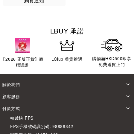
到貨通知
LBUY 承諾
購物滿HKD500即享
【
2026
正版正貨】商
LClub 尊貴禮遇
免費送貨上門
標認證
關於我們
顧客服務
付款方式
轉數快 FPS
FPS手機號碼識別碼: 98888342