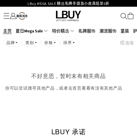
LBuy MEGA SALE 精选名牌手袋及小皮具低至6折
名牌服饰
潮流服饰
童装
护肤美妆
香水香薰
个人护理
母婴护理
游戏及精品玩具
文仪用品
家居生活
电子产品
美食
医药保健
运动与户外用品
Goyard Hobo / Hobo Mini人气限量特别版限时原价低至75折!
LBuy呈献 - Hermès 及 Chanel 手袋及首饰低至6折，立即入手!
LBuy Nintendo Switch / Nintendo Switch 2 正规商品零售店登陆MOKO 4楼
MOKO 1楼175号铺旗舰店特设名牌Hermès、CHANEL及LV专区！
主页
夏日Mega Sale
特价精选
名牌服饰
潮流服饰
童装
426号铺！
重要通告：银行转帐及转数快付款注意事项
品牌
类别
价格
排序
选项
购物满HKD500即享免运费！
LBuy获香港知识产权署颁发2026《正版正货承诺》商标
不好意思，暂时未有相关商品
你可以尝试搜寻其他产品，或者去首页看看有没有其他产品
LBUY 承诺