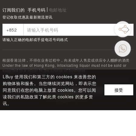
订阅我们的
手机号码
电邮地址
登记收取优惠及最新潮流资讯
请输入正确的电邮或手提电话号码格式
根据香港法律，不得在业务过程中，向未成年人售卖或供应令人醺醉的酒类
Under the law of Hong Kong, intoxicating liquor must not be sold or
supplied to a minor in the course of business.
LBuy 使用我们和第三方的 cookies 来改善您的
购物体验和服务。当您继续浏览网站，即表示您
同意我们在您的电脑上放置 cookies。您可以阅
接受
Copyright ©
2026
LBUY @ 深圳市驿商科技有限公司 All Rights
Reserved.
读我们的私隐政策了解此类 cookies 的更多资
粤ICP备2024310699号-2
讯。