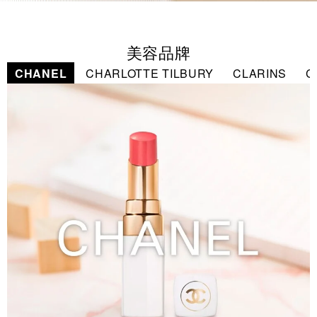
美容品牌
CHANEL
CHARLOTTE TILBURY
CLARINS
C