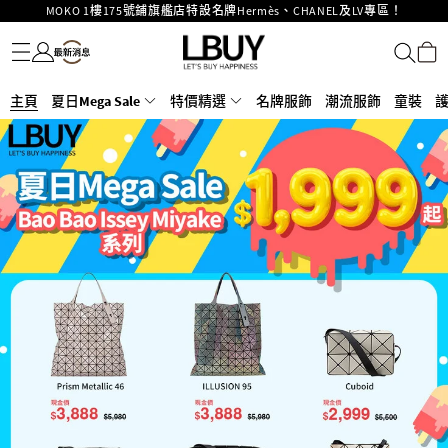
重要通告：銀行轉帳及轉數快付款注意事項
名牌服飾
潮流服飾
童裝
護膚美妝
香水香薰
個人護理
母嬰護理
遊戲及精品玩具
文儀用品
家居生活
電子產品
美食
醫藥保健
運動與戶外用品
購物滿HKD500即享免運費！
LBuy獲香港知識產權署頒發2026《正版正貨承諾》商標
LBuy MEGA SALE 精選名牌手袋及小皮具低至6折
主頁
夏日Mega Sale
Goyard Hobo / Hobo Mini人氣限量特別版限時原價低至75折!
特價精選
名牌服飾
潮流服飾
童裝
LBuy呈獻 - Hermès 及 Chanel 手袋及首飾原價低至6折，立即入手!
LBuy Nintendo Switch / Nintendo Switch 2 正規商品零售店登陸MOKO 4樓
MOKO 1樓175號鋪旗艦店特設名牌Hermès、CHANEL及LV專區！
426號舖！