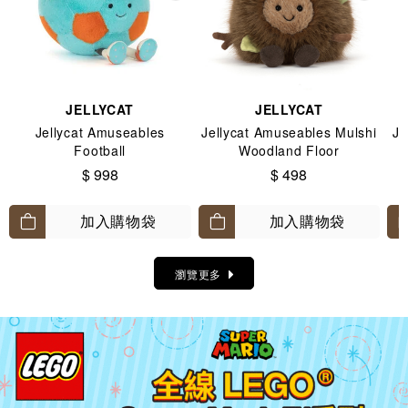
JELLYCAT
JELLYCAT
Jellycat Amuseables
Jellycat Amuseables Mulshi
Je
Football
Woodland Floor
$ 998
$ 498
加入購物袋
加入購物袋
瀏覽更多