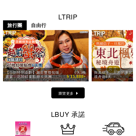
LTRIP
旅行團
自由行
【莎朗特別企劃】越前蟹祭旬味
6天5晚
與風信子、旦那的東北楓
$ 15,888+
盛宴．北陸紅葉點燈 6 天團
境舟遊8天
瀏覽更多
LBUY 承諾