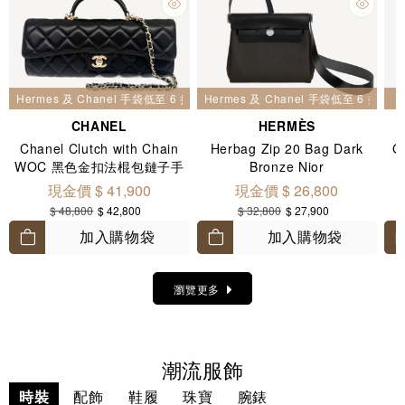
Hermes 及 Chanel 手袋低至 6 折
Hermes 及 Chanel 手袋低至 6 折
CHANEL
HERMÈS
Chanel Clutch with Chain
Herbag Zip 20 Bag Dark
G
WOC 黑色金扣法棍包鏈子手
Bronze Nior
拿包 AP5280
現金價 $ 41,900
現金價 $ 26,800
$ 48,800
$ 42,800
$ 32,800
$ 27,900
加入購物袋
加入購物袋
瀏覽更多
潮流服飾
時裝
配飾
鞋履
珠寶
腕錶