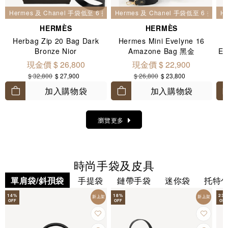
Hermes 及 Chanel 手袋低至 6 折
Hermes 及 Chanel 手袋低至 6 折
H
HERMÈS
HERMÈS
Herbag Zip 20 Bag Dark
Hermes Mini Evelyne 16
H
Bronze Nior
Amazone Bag 黑金
E
現金價 $ 26,800
現金價 $ 22,900
$ 32,800
$ 27,900
$ 26,800
$ 23,800
加入購物袋
加入購物袋
瀏覽更多
時尚手袋及皮具
單肩袋/斜孭袋
手提袋
鏈帶手袋
迷你袋
托特
14
%
18
%
23
新上架
新上架
OFF
OFF
OFF