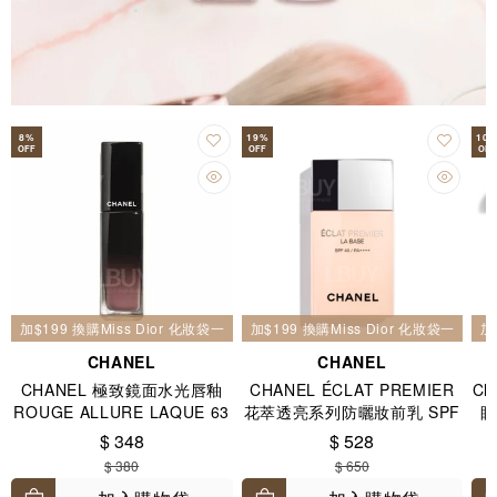
8
%
19
%
10
OFF
OFF
OFF
加$199 換購Miss Dior 化妝袋一個
加$199 換購Miss Dior 化妝袋一個
加
CHANEL
CHANEL
CHANEL 極致鏡面水光唇釉
CHANEL ÉCLAT PREMIER
Ch
ROUGE ALLURE LAQUE 63
花萃透亮系列防曬妝前乳 SPF
眼
ULTIMATE 玫瑰裸色
40 / PA++++ 30ml
$ 348
$ 528
$ 380
$ 650