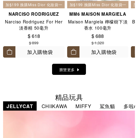
加$199 換購Miss Dior 化妝袋一個
加$199 換購Miss Dior 化妝袋一個
加
NARCISO RODRIGUEZ
MM6 MAISON MARGIELA
Narciso Rodriguez For Her
Maison Margiela 檸檬樹下淡
BV
淡香精 50毫升
香水 100毫升
$ 618
$ 688
$ 899
$ 1,320
加入購物袋
加入購物袋
瀏覽更多
精品玩具
JELLYCAT
CHIIKAWA
MIFFY
鯊魚貓
多啦A