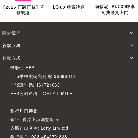
購物滿HKD500即享
【
2026
正版正貨】商
LClub 尊貴禮遇
免費送貨上門
標認證
關於我們
顧客服務
付款方式
轉數快 FPS
FPS手機號碼識別碼: 98888342
FPS識別碼: 161721063
FPS公司名稱: LOFTY LIMITED
銀行戶口轉賬
銀行: 香港上海滙豐銀行
入賬户口名稱: Lofty Limited
銀行賬戶: 023-454572-838