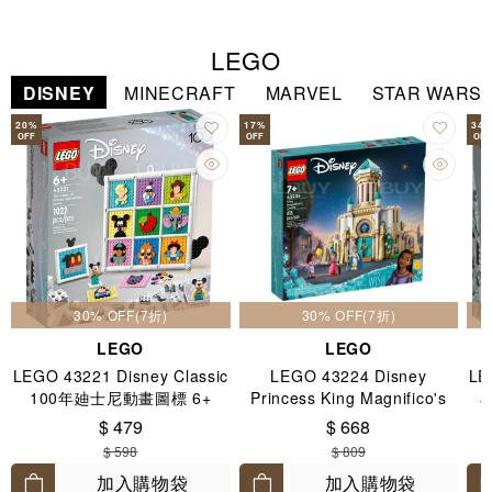
LEGO
DISNEY
MINECRAFT
MARVEL
STAR WARS
20
%
17
%
34
OFF
OFF
OFF
30% OFF(7折)
30% OFF(7折)
LEGO
LEGO
LEGO 43221 Disney Classic
LEGO 43224 Disney
LE
100年廸士尼動畫圖標 6+
Princess King Magnifico's
Castle 7+
$ 479
$ 668
$ 598
$ 809
加入購物袋
加入購物袋