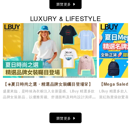
瀏覽更多
LUXURY & LIFESTYLE
【☀️夏日時尚之選・精選品牌女裝矚目登場👗】
【Mega Sal
盛夏來臨，是時候為衣櫥注入全新靈感。LBuy 精選多款
LBuy 精選多款
品牌女裝新品，以優雅剪裁、舒適面料及時尚設計演繹夏
當紅熱賣袋款驚喜
日造型美學，讓您輕鬆展現自信魅力與個人風格✨
儀逸品，輕鬆打造專
瀏覽更多