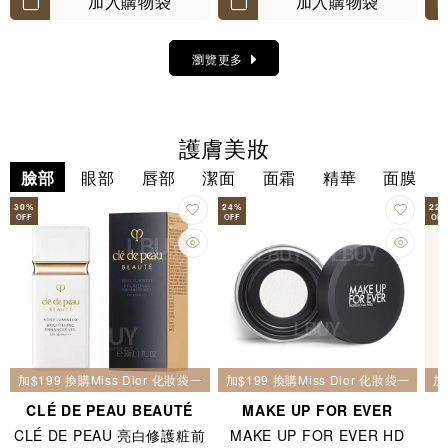
加入購物袋
加入購物袋
瀏覽更多
護膚美妝
臉部
眼部
唇部
潔面
面霜
精華
面膜
30
%
24
%
22
OFF
OFF
OFF
加$199 換購Miss Dior 化妝袋一個
加$199 換購Miss Dior 化妝袋一個
加
CLÉ DE PEAU BEAUTÉ
MAKE UP FOR EVER
CLÉ DE PEAU 亮白修護粧前
MAKE UP FOR EVER HD