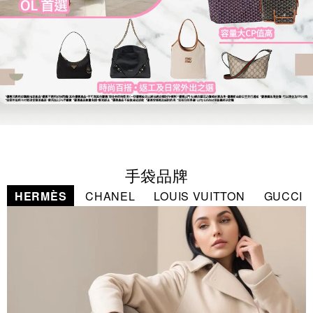
手袋品牌
HERMÈS
CHANEL
LOUIS VUITTON
GUCCI