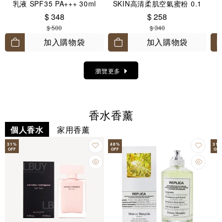
乳液 SPF35 PA+++ 30ml
SKIN高清柔肌空氣蜜粉 0.1
Translucent 8.5g
$ 348
$ 258
$ 500
$ 340
加入購物袋
加入購物袋
瀏覽更多
香水香薰
個人香水
家用香薰
31
%
48
%
31
OFF
OFF
OFF