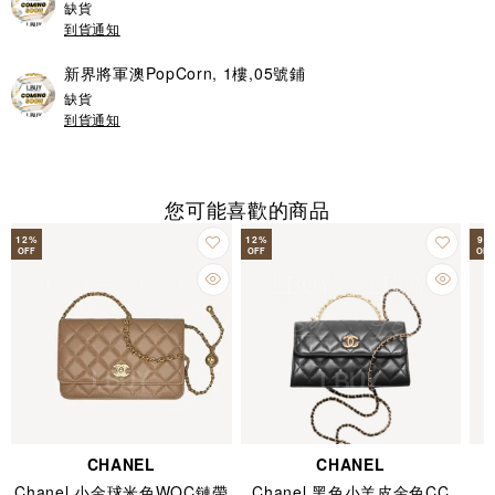
缺貨
到貨通知
新界將軍澳PopCorn, 1樓,05號鋪
缺貨
到貨通知
您可能喜歡的商品
12
%
12
%
9
%
OFF
OFF
OFF
CHANEL
CHANEL
Chanel 小金球米色WOC鏈帶
Chanel 黑色小羊皮金色CC