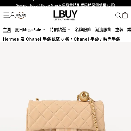
Goyard Hobo / Hobo Mini人氣限量特別版限時原價低至75折!
名牌服飾
潮流服飾
童裝
護膚美妝
香水香薰
個人護理
母嬰護理
遊戲及精品玩具
文儀用品
家居生活
電子產品
美食
醫藥保健
運動與戶外用品
LBuy呈獻 - Hermès 及 Chanel 手袋及首飾原價低至6折，立即入手!
LBuy Nintendo Switch / Nintendo Switch 2 正規商品零售店登陸MOKO 4樓
MOKO 1樓175號鋪旗艦店特設名牌Hermès、CHANEL及LV專區！
426號舖！
重要通告：銀行轉帳及轉數快付款注意事項
主頁
夏日Mega Sale
特價精選
名牌服飾
潮流服飾
童裝
購物滿HKD500即享免運費！
Hermes 及 Chanel 手袋低至 6 折 /
Chanel 手袋 /
時尚手袋
名
LBuy獲香港知識產權署頒發2026《正版正貨承諾》商標
LBuy MEGA SALE 精選名牌手袋及小皮具低至6折