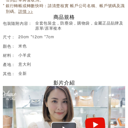
銀行轉帳或轉數快時：請清楚核實 帳戶公司名稱、帳戶號碼及識
別碼。
詳情 >>
商品規格
全套包裝盒，防塵袋，購物袋，金屬正品貼牌及
包裝隨附內容：
原單/原單複本
20cm *12cm *7cm
尺寸：
米色
顏色：
小羊皮
材料：
意大利
產地：
全新
其他：
影片介紹