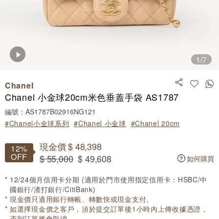
1
/7
Chanel
Chanel 小金球20cm米色垂蓋手袋 AS1787
編號：AS1787B02916NG121
#Chanel小金球系列
#Chanel 小金球
#Chanel 20cm
現金價 $ 48,398
12%
OFF
$ 55,000
$ 49,608
如何購買
12/24個月信用卡分期 (適用於門市使用指定信用卡：HSBC/中
國銀行/渣打銀行/CitiBank)
現金價只適用銀行轉帳、轉數快或現金支付。
如選擇現金價之客戶，須於提交訂單後1小時內上傳收據憑證，
否則訂單將會取消。