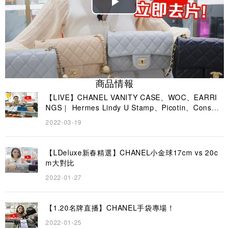
Play
Video
商品情報
【LIVE】CHANEL VANITY CASE、WOC、EARRI
NGS｜ Hermes Lindy U Stamp、Picotin、Consta
nce、Herbag、GP30｜LDeluxe
2022-03-19
【LDeluxe新春精選】CHANEL小金球17cm vs 20c
m大對比
2022-01-27
【1.20名牌直播】CHANEL手袋專場！
2022-01-25