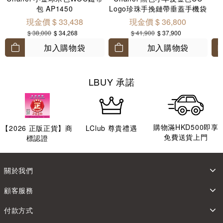
包 AP1450
Logo珍珠手挽鏈帶垂蓋手機袋
AP3512
現金價 $ 33,438
現金價 $ 36,800
$ 38,000
$ 34,268
$ 41,900
$ 37,900
加入購物袋
加入購物袋
LBUY 承諾
購物滿HKD500即享
【
2026
正版正貨】商
LClub 尊貴禮遇
免費送貨上門
標認證
關於我們
顧客服務
付款方式