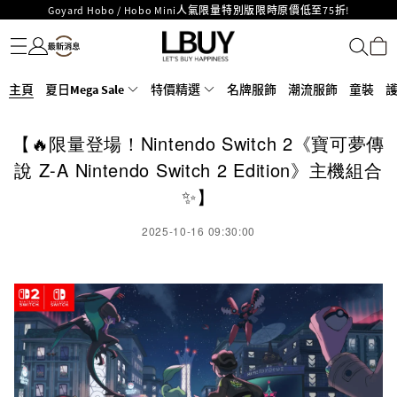
Goyard Hobo / Hobo Mini人氣限量特別版限時原價低至75折!
名牌服飾
潮流服飾
童裝
護膚美妝
香水香薰
個人護理
母嬰護理
遊戲及精品玩具
文儀用品
家居生活
電子產品
美食
醫藥保健
運動與戶外用品
LBuy呈獻 - Hermès 及 Chanel 手袋及首飾原價低至6折，立即入手!
LBuy Nintendo Switch / Nintendo Switch 2 正規商品零售店登陸MOKO 4樓
MOKO 1樓175號鋪旗艦店特設名牌Hermès、CHANEL及LV專區！
426號舖！
重要通告：銀行轉帳及轉數快付款注意事項
主頁
夏日Mega Sale
特價精選
名牌服飾
潮流服飾
童裝
購物滿HKD500即享免運費！
LBuy獲香港知識產權署頒發2026《正版正貨承諾》商標
【🔥限量登場！Nintendo Switch 2《寶可夢傳
LBuy MEGA SALE 精選名牌手袋及小皮具低至6折
說 Z-A Nintendo Switch 2 Edition》主機組合
✨】
2025-10-16 09:30:00