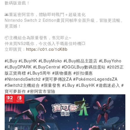
數碼版遊戲！
🌆重返密阿雷市，體驗即時戰鬥＋超級進化
Nintendo Switch 2 Edition畫質同幀率全面升級，冒險更流暢、
更震撼！
📦主機組合為限量發售，售完即止~
仲未買NS2嘅你，今次係入手嘅最佳時機💥
立即購買：
https://c01.co/1cK8b
#LBuy #LBuyHK #LBuyMoko #LBuy精品主題店 #LBuyYoho
#LBuyDPARK #LBuyCentral #DGGLBuy數碼扭蛋站 #2025正
版正貨商標 #LBuy5周年 #購物優惠 #折扣優惠
#NintendoSwitch2 #寶可夢傳說ZA #PokémonLegendsZA
#Switch2主機組合 #限量發售 #LBuy #LBuyHK #遊戲迷必入 #
寶可夢新作 #密阿雷市冒險