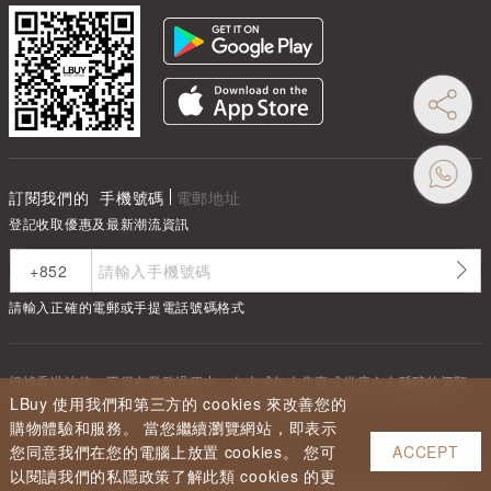
訂閱我們的
手機號碼
電郵地址
登記收取優惠及最新潮流資訊
請輸入正確的電郵或手提電話號碼格式
根據香港法律，不得在業務過程中，向未成年人售賣或供應令人醺醉的酒類
Under the law of Hong Kong, intoxicating liquor must not be sold or
LBuy 使用我們和第三方的 cookies 來改善您的
supplied to a minor in the course of business.
購物體驗和服務。 當您繼續瀏覽網站，即表示
您同意我們在您的電腦上放置 cookies。 您可
ACCEPT
以閱讀我們的私隱政策了解此類 cookies 的更
Copyright ©
2026
LBUY @ LOFTY LIMITED. All Rights Reserved.