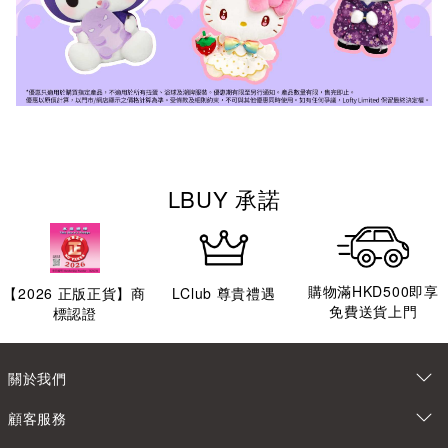
LBUY 承諾
購物滿HKD500即享
【
2026
正版正貨】商
LClub 尊貴禮遇
免費送貨上門
標認證
關於我們
顧客服務