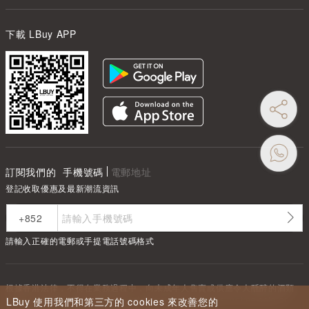
下載 LBuy APP
訂閱我們的
手機號碼
電郵地址
登記收取優惠及最新潮流資訊
請輸入正確的電郵或手提電話號碼格式
根據香港法律，不得在業務過程中，向未成年人售賣或供應令人醺醉的酒類
Under the law of Hong Kong, intoxicating liquor must not be sold or
LBuy 使用我們和第三方的 cookies 來改善您的