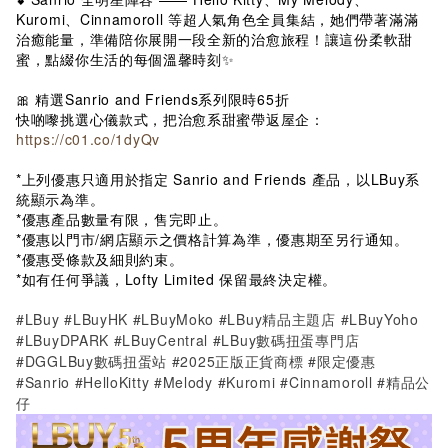
Kuromi、Cinnamoroll 等超人氣角色全員集結，她們帶著滿滿
治癒能量，準備陪你展開一段全新的治愈旅程！讓這份柔軟甜
蜜，點綴你生活的每個溫馨時刻✨
🎀 精選Sanrio and Friends系列限時65折
快啲嚟挑選心儀款式，把治愈系甜蜜帶返屋企：
https://c01.co/1dyQv
*上列優惠只適用於指定 Sanrio and Friends 產品，以LBuy系
統顯示為準。
*優惠產品數量有限，售完即止。
*優惠以門市/網店顯示之價格計算為準，優惠期至另行通知。
*優惠受條款及細則約束。
*如有任何爭議，Lofty Limited 保留最終決定權。
#LBuy #LBuyHK #LBuyMoko #LBuy精品主題店 #LBuyYoho
#LBuyDPARK #LBuyCentral #LBuy數碼扭蛋專門店
#DGGLBuy數碼扭蛋站 #2025正版正貨商標 #限定優惠
#Sanrio #HelloKitty #Melody #Kuromi #Cinnamoroll #精品公
仔