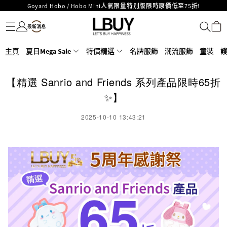
Goyard Hobo / Hobo Mini人氣限量特別版限時原價低至75折!
名牌服飾
潮流服飾
童裝
護膚美妝
香水香薰
個人護理
母嬰護理
遊戲及精品玩具
文儀用品
家居生活
電子產品
美食
醫藥保健
運動與戶外用品
LBuy呈獻 - Hermès 及 Chanel 手袋及首飾原價低至6折，立即入手!
LBuy Nintendo Switch / Nintendo Switch 2 正規商品零售店登陸MOKO 4樓
MOKO 1樓175號鋪旗艦店特設名牌Hermès、CHANEL及LV專區！
426號舖！
重要通告：銀行轉帳及轉數快付款注意事項
主頁
夏日Mega Sale
特價精選
名牌服飾
潮流服飾
童裝
購物滿HKD500即享免運費！
LBuy獲香港知識產權署頒發2026《正版正貨承諾》商標
【精選 Sanrio and Friends 系列產品限時65折
LBuy MEGA SALE 精選名牌手袋及小皮具低至6折
✨】
2025-10-10 13:43:21