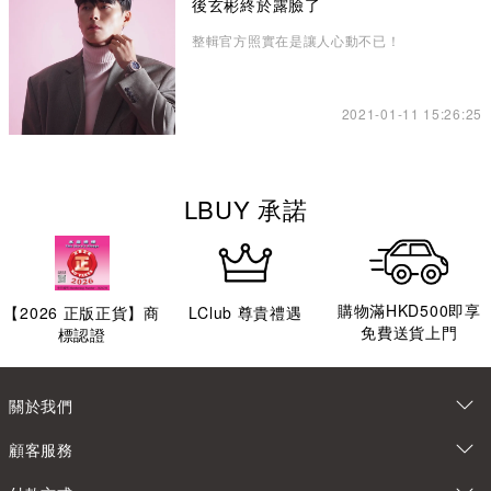
後玄彬終於露臉了
整輯官方照實在是讓人心動不已！
2021-01-11 15:26:25
LBUY 承諾
購物滿HKD500即享
【
2026
正版正貨】商
LClub 尊貴禮遇
免費送貨上門
標認證
關於我們
顧客服務