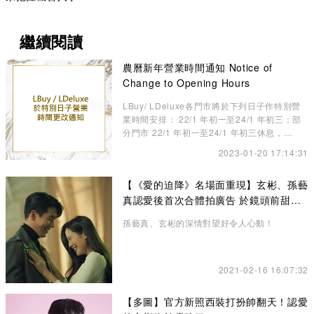
繼續閱讀
農曆新年營業時間通知 Notice of
Change to Opening Hours
LBuy/ LDeluxe各門市將於下列日子作特別營
業時間安排： 22/1 年初一至24/1 年初三；部
分門市 22/1 年初一至24/1 年初三休息，
25/1（三）年初四啟市
2023-01-20 17:14:31
【《愛的迫降》名場面重現】玄彬、孫藝
真認愛後首次合體拍廣告 於鏡頭前甜蜜
放閃
孫藝真、玄彬的深情對望好令人心動！
2021-02-16 16:07:32
【多圖】官方新照西裝打扮帥翻天！認愛