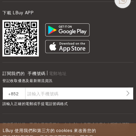
下載 LBuy APP
訂閱我們的
手機號碼
電郵地址
登記收取優惠及最新潮流資訊
請輸入正確的電郵或手提電話號碼格式
根據香港法律，不得在業務過程中，向未成年人售賣或供應令人醺醉的酒類
Under the law of Hong Kong, intoxicating liquor must not be sold or
LBuy 使用我們和第三方的 cookies 來改善您的
supplied to a minor in the course of business.