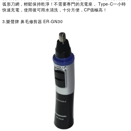
弧形刀網，輕鬆保持乾淨！不需要專門的充電座， Type-C一小時
快速充電，使用後可用水清洗，十分方便，CP值極高！
3.樂聲牌 鼻毛修剪器 ER-GN30