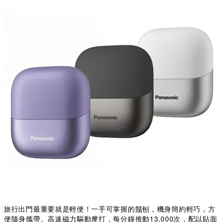
旅行出門最重要就是輕便！一手可掌握的鬚刨，機身簡約輕巧，方
便隨身攜帶。高速磁力驅動摩打，每分鐘推動13,000次，配以貼面