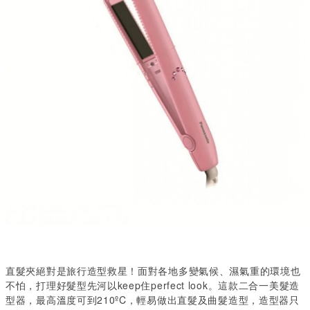
直髮夾絕對是旅行造型救星！面對各地多變氣候、濕氣重的環境也
不怕，打理好髮型先河以keep住perfect look。這款二合一美髮造
型器，最高溫度可到210ºC，輕易做出直髮及曲髮造型，造型器只