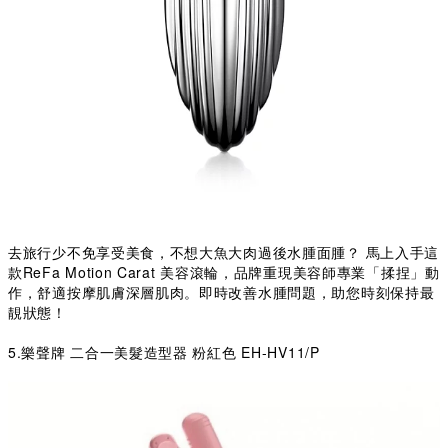
去旅行少不免享受美食，不想大魚大肉過後水
腫
面腫？ 馬上入手這
款ReFa Motion Carat 美容滾輪，品牌重現美容師專業「揉捏」動
作，舒適按摩肌膚深層肌肉。即時改善水腫問題，助您時刻保持最
靚狀態！
5.樂聲牌 二合一美髮造型器 粉紅色 EH-HV11/P