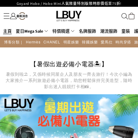
Goyard Hobo / Hobo Mini人氣限量特別版限時原價低至75折!
名牌服飾
潮流服飾
童裝
護膚美妝
香水香薰
個人護理
母嬰護理
遊戲及精品玩具
文儀用品
家居生活
電子產品
美食
醫藥保健
運動與戶外用品
LBuy呈獻 - Hermès 及 Chanel 手袋及首飾原價低至6折，立即入手!
LBuy Nintendo Switch / Nintendo Switch 2 正規商品零售店登陸MOKO 4樓
MOKO 1樓175號鋪旗艦店特設名牌Hermès、CHANEL及LV專區！
426號舖！
重要通告：銀行轉帳及轉數快付款注意事項
主頁
夏日Mega Sale
特價精選
名牌服飾
潮流服飾
童裝
購物滿HKD500即享免運費！
博客分類 |
Hermès
CHANEL
明星娛樂
韓國娛樂
愛馬仕
時尚穿搭
LBuy獲香港知識產權署頒發2026《正版正貨承諾》商標
LBuy MEGA SALE 精選名牌手袋及小皮具低至6折
【暑假出遊必備小電器🏝️】
暑假到啦⛱️，又係時候同屋企人及朋友一齊去旅行！今次小編為
大家推介一系列旅遊必備小電器，助您輕鬆保持完美造型，隨時
影出迷人靚靚打卡相📸。​