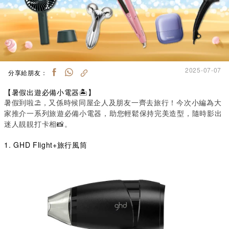
2025-07-07
分享給朋友：
【暑假出遊必備小電器🏝️】
暑假到啦⛱️，又係時候同屋企人及朋友一齊去旅行！
今次小編
為
大
家
推介一系列旅遊必備小電器，助您輕鬆保持完美造型，隨時影出
迷人靚靚打卡相📸。
1. GHD Flight+旅行風筒