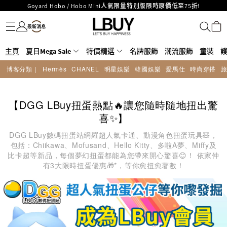
Goyard Hobo / Hobo Mini人氣限量特別版限時原價低至75折!
名牌服飾
潮流服飾
童裝
護膚美妝
香水香薰
個人護理
母嬰護理
遊戲及精品玩具
文儀用品
家居生活
電子產品
美食
醫藥保健
運動與戶外用品
LBuy呈獻 - Hermès 及 Chanel 手袋及首飾原價低至6折，立即入手!
LBuy Nintendo Switch / Nintendo Switch 2 正規商品零售店登陸MOKO 4樓
MOKO 1樓175號鋪旗艦店特設名牌Hermès、CHANEL及LV專區！
426號舖！
重要通告：銀行轉帳及轉數快付款注意事項
主頁
夏日Mega Sale
特價精選
名牌服飾
潮流服飾
童裝
購物滿HKD500即享免運費！
博客分類 |
Hermès
CHANEL
明星娛樂
韓國娛樂
愛馬仕
時尚穿搭
LBuy獲香港知識產權署頒發2026《正版正貨承諾》商標
LBuy MEGA SALE 精選名牌手袋及小皮具低至6折
【DGG LBuy扭蛋熱點🔥讓您隨時隨地扭出驚
喜✨】
DGG LBuy數碼扭蛋站網羅超人氣卡通、動漫角色扭蛋玩具🧸，
包括：Chiikawa、Mofusand、Hello Kitty、多啦A夢、Miffy及
比卡超等新品，每個夢幻扭蛋都能為您帶來開心驚喜😊！ 依家仲
有3大限時扭蛋優惠🎁*，等你愈扭愈著數！