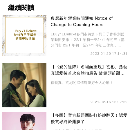
繼續閱讀
農曆新年營業時間通知 Notice of
Change to Opening Hours
LBuy/ LDeluxe各門市將於下列日子作特別營
業時間安排： 22/1 年初一至24/1 年初三；部
分門市 22/1 年初一至24/1 年初三休息，
25/1（三）年初四啟市
2023-01-20 17:14:31
【《愛的迫降》名場面重現】玄彬、孫藝
真認愛後首次合體拍廣告 於鏡頭前甜蜜
放閃
孫藝真、玄彬的深情對望好令人心動！
2021-02-16 16:07:32
【多圖】官方新照西裝打扮帥翻天！認愛
後玄彬終於露臉了