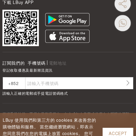
下載 LBuy APP
訂閱我們的
手機號碼
電郵地址
登記收取優惠及最新潮流資訊
請輸入正確的電郵或手提電話號碼格式
根據香港法律，不得在業務過程中，向未成年人售賣或供應令人醺醉的酒類
Under the law of Hong Kong, intoxicating liquor must not be sold or
LBuy 使用我們和第三方的 cookies 來改善您的
supplied to a minor in the course of business.
購物體驗和服務。 當您繼續瀏覽網站，即表示
您同意我們在您的電腦上放置 cookies。 您可
ACCEPT