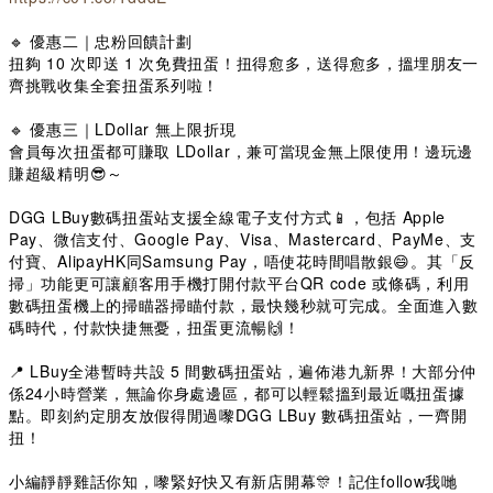
🔹 優惠二｜忠粉回饋計劃
扭夠 10 次即送 1 次免費扭蛋！扭得愈多，送得愈多，搵埋朋友一
齊挑戰收集全套扭蛋系列啦！
🔹 優惠三｜LDollar 無上限折現
會員每次扭蛋都可賺取 LDollar，兼可當現金無上限使用！邊玩邊
賺超級精明😎～
DGG LBuy數碼扭蛋站支援全線電子支付方式📱，包括 Apple
Pay、微信支付、Google Pay、Visa、Mastercard、PayMe、支
付寶、AlipayHK同Samsung Pay，唔使花時間唱散銀😄。其「反
掃」功能更可讓顧客用手機打開付款平台QR code 或條碼，利用
數碼扭蛋機上的掃瞄器掃瞄付款，最快幾秒就可完成。全面進入數
碼時代，付款快捷無憂，扭蛋更流暢🙌！
📍 LBuy全港暫時共設 5 間數碼扭蛋站，遍佈港九新界！大部分仲
係24小時營業，無論你身處邊區，都可以輕鬆搵到最近嘅扭蛋據
點。即刻約定朋友放假得閒過嚟DGG LBuy 數碼扭蛋站，一齊開
扭！
小編靜靜雞話你知，嚟緊好快又有新店開幕🎊！記住follow我哋