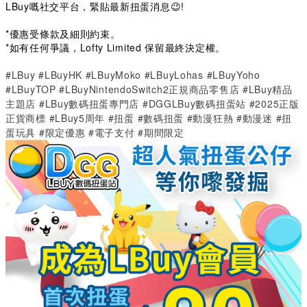
LBuy嘅社交平台，緊貼最新扭蛋消息😉!
*優惠受條款及細則約束。
*如有任何爭議，Lofty Limited 保留最終決定權。
#LBuy #LBuyHK #LBuyMoko #LBuyLohas #LBuyYoho
#LBuyTOP #LBuyNintendoSwitch2正規商品零售店 #LBuy精品
主題店 #LBuy數碼扭蛋專門店 #DGGLBuy數碼扭蛋站 #2025正版
正貨商標 #LBuy5周年 #扭蛋 #數碼扭蛋 #動漫狂熱 #動漫迷 #扭
蛋玩具 #限定優惠 #電子支付 #期間限定