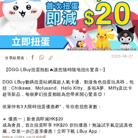
2025-06-27
分享給朋友：
【DGG LBuy扭蛋熱點🔥讓您隨時隨地扭出驚喜✨】
DGG LBuy數碼扭蛋站網羅超人氣卡通、動漫角色扭蛋玩具🧸，包
括：Chiikawa、Mofusand、Hello Kitty、多啦A夢、Miffy及比卡
超等新品，每個夢幻扭蛋都能為您帶來開心驚喜😊！
依家仲有3大限時扭蛋優惠🎁*，等你愈扭愈著數：
🔹 優惠一｜新會員即減HK$20
成為會員，首次扭蛋即享 HK$20 折扣優惠！無論試手氣定認真收
藏，😍第一步已盡享優惠！立即下載 LBuy App：
https://c01.co/1dddE