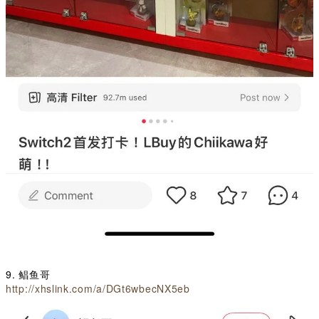
9. 鲳鱼哥
http://xhslink.com/a/DGt6wbecNX5eb