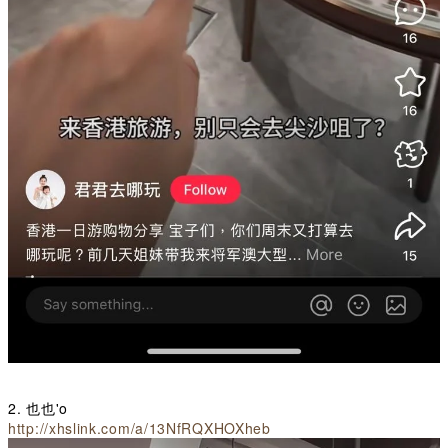
2. 也也'o
http://xhslink.com/a/13NfRQXHOXheb