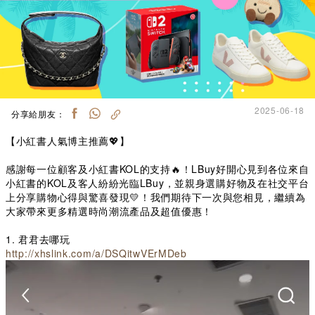
2025-06-18
分享給朋友：
【小紅書人氣博主推薦💖】
感謝每一位顧客及小紅書KOL的支持🔥！LBuy好開心見到各位來自
小紅書的KOL及客人紛紛光臨LBuy，並親身選購好物及在社交平台
上分享購物心得與驚喜發現💛！我們期待下一次與您相見，繼續為
大家帶來更多精選時尚潮流產品及超值優惠！
1. 君君去哪玩
http://xhslink.com/a/DSQitwVErMDeb