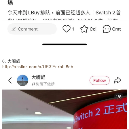
6. 大嘴貓
http://xhslink.com/a/UR3iEnrbIL5eb