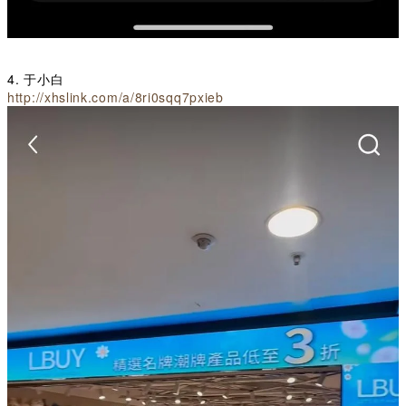
4. 于小白
http://xhslink.com/a/8ri0sqq7pxieb