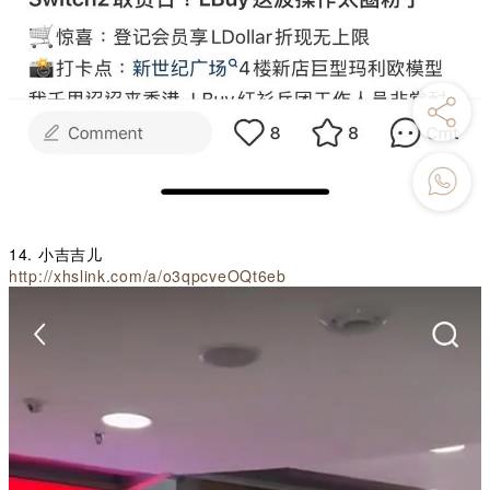
14. 小吉吉儿
http://xhslink.com/a/o3qpcveOQt6eb