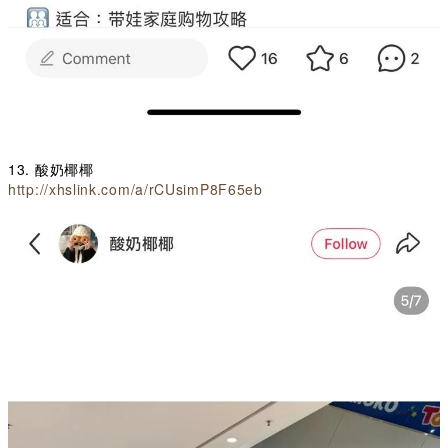
13. 酸奶椰椰
http://xhslink.com/a/rCUsimP8F65eb