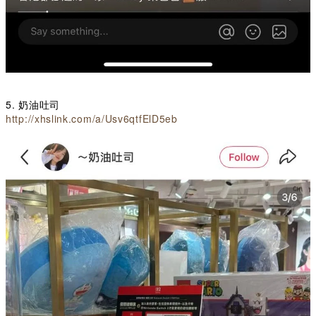
5. 奶油吐司
http://xhslink.com/a/Usv6qtfElD5eb