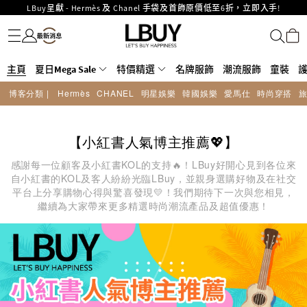
LBuy Nintendo Switch / Nintendo Switch 2 正規商品零售店登陸MOKO 4樓
名牌服飾
潮流服飾
童裝
護膚美妝
香水香薰
個人護理
母嬰護理
遊戲及精品玩具
文儀用品
家居生活
電子產品
美食
醫藥保健
運動與戶外用品
MOKO 1樓175號鋪旗艦店特設名牌Hermès、CHANEL及LV專區！
426號舖！
重要通告：銀行轉帳及轉數快付款注意事項
購物滿HKD500即享免運費！
主頁
夏日Mega Sale
LBuy獲香港知識產權署頒發2026《正版正貨承諾》商標
特價精選
名牌服飾
潮流服飾
童裝
LBuy MEGA SALE 精選名牌手袋及小皮具低至6折
博客分類 |
Hermès
CHANEL
明星娛樂
韓國娛樂
愛馬仕
時尚穿搭
Goyard Hobo / Hobo Mini人氣限量特別版限時原價低至75折!
LBuy呈獻 - Hermès 及 Chanel 手袋及首飾原價低至6折，立即入手!
【小紅書人氣博主推薦💖】
感謝每一位顧客及小紅書KOL的支持🔥！LBuy好開心見到各位來
自小紅書的KOL及客人紛紛光臨LBuy，並親身選購好物及在社交
平台上分享購物心得與驚喜發現💛！我們期待下一次與您相見，
繼續為大家帶來更多精選時尚潮流產品及超值優惠！