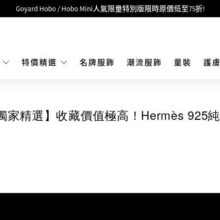
Goyard Hobo / Hobo Mini人氣限量特別版限時原價低至75折!
LBuy呈獻 - Hermès 及 Chanel 手袋及首飾原價低至6折，立即入手!
 Nintendo Switch / Nintendo Switch 2 正規商品零售店登陸MOKO 4樓4
MOKO 1樓175號鋪旗艦店特設名牌Hermès、CHANEL及LV專區！
E
特價精選
名牌服飾
潮流服飾
童裝
護
重要通告：銀行轉帳及轉數快付款注意事項
購物滿HKD500即享免運費！
xe獨家精選】收藏價值極高！Hermès 92
LBuy獲香港知識產權署頒發2026《正版正貨承諾》商標
LBuy MEGA SALE 精選名牌手袋及小皮具低至6折