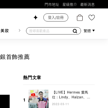
門市地址
星級推介
最新消息
登入/註冊
26號舖！
膚美妝
香水香薰
個人護理
母嬰護理
遊戲及精品
繁體
5純銀首飾推薦
熱門文章
【LIVE】Hermes 愛馬
仕：Lindy、Halzan、
1
Picotin、Mini Evelyne、
2022-03-11
Garden Party、