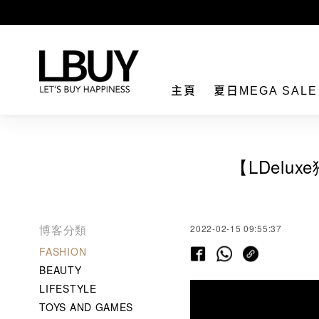
LBuy
主頁
夏日MEGA SAL
【LDelu
博客分類
2022-02-15 09:55:37
FASHION
BEAUTY
LIFESTYLE
TOYS AND GAMES