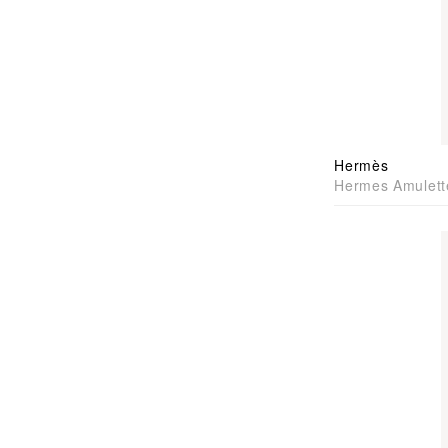
Hermès
Hermes Amulette
Pendant 手袋
鍊