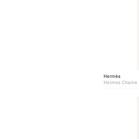
Hermès
Hermes Chaine 
Pendant 豬鼻