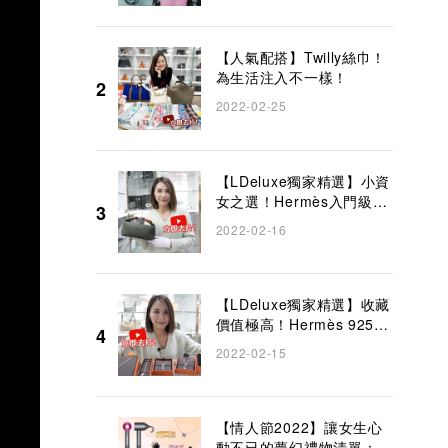
Constance Long To Go｜
LDeluxe
【人氣配搭】Twilly絲巾！
為生活注入不一樣！
2
2022-02-25
【LDeluxe獨家精選】小資
女之選！Hermès入門級袋
3
款—Bride-a-Brac飯盒包
2022-02-16
【LDeluxe獨家精選】收藏
價值極高！Hermès 925純
4
銀首飾推薦
2022-02-15
【情人節2022】讓女生心
動不已的夢幻禮物清單：名