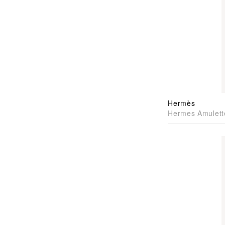
Hermès
Hermes Amulett
Pendant 手袋
鍊