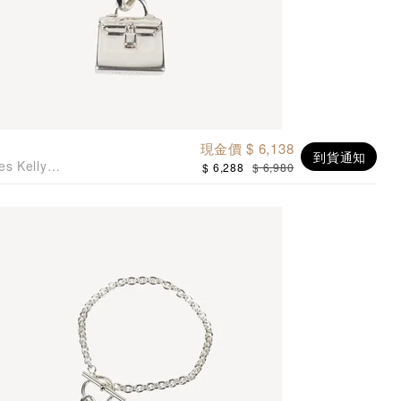
現金價 $ 6,138
到貨通知
s Kelly
$ 6,288
$ 6,980
吊咀吊墜925純銀項