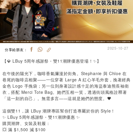
2025-10-27
分享給朋友：
【💎
LBuy 5
周年感謝祭・雙
11
潮牌優惠登場！✨】
在午後的陽光下，咖啡香氣彌漫於街角。
Stephanie
與
Chloe
在
巷尾的咖啡店相聚——一位穿著
Large A
紅心羊毛外套，挽著經典
金色
Logo
手挽袋；另一位則身著設計感十足的海盜泰迪熊長袖衛
衣，搭配
Merci Tote Bag
。她們互相一笑，透過街頭風格詮釋著
「這一刻的自己」。無需多言——這就是她們的態度。🖤
這個雙
11
，讓
LBuy
潮牌專區幫你打造專屬於你的
Style
！
✨
LBuy 5
周年感謝祭・雙
11
潮牌優惠 ✨
購買潮牌、女裝及鞋履：
💥
滿
$1,500
減
$100