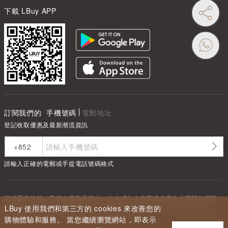
下載 LBuy APP
訂閱我們的
手機號碼
電郵地址
登記收取優惠及最新潮流資訊
請輸入正確的電郵或手提電話號碼格式
根據香港法律，不得在業務過程中，向未成年人售賣或供應令人醺醉的酒類
Under the law of Hong Kong, intoxicating liquor must not be sold or
LBuy 使用我們和第三方的 cookies 來改善您的
supplied to a minor in the course of business.
購物體驗和服務。 當您繼續瀏覽網站，即表示