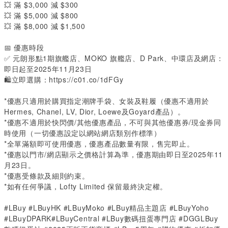
💥
滿
$3,000
減
$300
💥
滿
$5,000
減
$800
💥
滿
$8,000
減
$1,500
📅 優惠時段
✅ 元朗形點1期旗艦店、MOKO 旗艦店、D Park、中環店及網店：
即日起至2025年11月23日
🛍️立即選購：
https://c01.co/1dFGy
*
優惠只適用於購買指定潮牌手袋、女裝及鞋履
（
優惠不適用於
Hermes, Chanel, LV, Dior, Loewe及Goyard產品
）
。
*
優惠不適用於快閃價
/
其他優惠產品，不可與其他優惠券
/
現金券同
時使用（一切優惠設定以網站網店類別作標準）
*
全單滿額即可使用優惠，優惠產品數量有限，售完即止。
*
優惠以門市
/
網店顯示之價格計算為準，優惠期由即日至
2025
年
11
月23日。
*
優惠受條款及細則約束。
*
如有任何爭議，
Lofty Limited
保留最終決定權。
#LBuy #LBuyHK #LBuyMoko #LBuy精品主題店 #LBuyYoho
#LBuyDPARK#LBuyCentral #LBuy數碼扭蛋專門店 #DGGLBuy