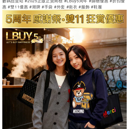
數碼扭蛋站 #2025正版正貨商標 #LBuy5周年 #購物優惠 #折扣優
惠 #雙11優惠 #潮牌 #手袋 #外套 #衛衣 #服飾 #鞋履