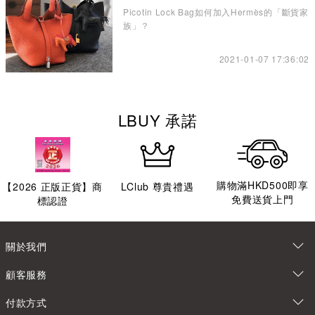
水桶包讓你愛不釋手
Picotin Lock Bag如何加入Hermès的「斷貨家
族」？
2021-01-07 17:36:02
LBUY 承諾
購物滿HKD500即享
【
2026
正版正貨】商
LClub 尊貴禮遇
免費送貨上門
標認證
關於我們
顧客服務
付款方式