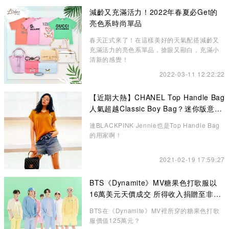
減齡又充滿活力！2022年春夏必Get的
亮色系時尚單品
春天正式來了！在這樣美好的天氣配搭減齡又
充滿活力的亮色系單品，搶眼又顯白，充滿小
清新的感覺！
2022-03-11 12:22:22
【近期大熱】CHANEL Top Handle Bag
人氣超越Classic Boy Bag？迷你版意想
不到的更高貴、精緻
連BLACKPINK Jennie也是Top Handle Bag
的用家啊！
2021-02-19 17:59:27
BTS《Dynamite》MV糖果色打歌服以
16萬美元天價成交 所得收入捐贈至非牟
利機構
BTS在《Dynamite》MV裡所穿的糖果色打歌
服價值125萬元？