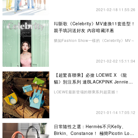
2021-02-18 11:55:26
IU新歌《Celebrity》MV連換11套造型！
親手填詞送好友 內容暗藏洋蔥
猶如Fashion Show一樣的《Celebrity》MV～
2021-02-02 15:11:04
【超驚喜聯乘】必搶 LOEWE X 《龍
貓》別注系列 連BLACKPINK Jennie也
悄悄入手了！
LOEWE最新登場的聯乘系列超震撼！
2021-01-14 17:05:12
日常隨性之選：Hermès不只Kelly、
Birkin、Constance！ 極簡Picotin Lock