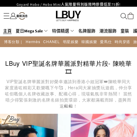
Goyard Hobo / Hobo Mini人氣限量特別版限時原價低至75折!
名牌服飾
潮流服飾
童裝
護膚美妝
香水香薰
個人護理
母嬰護理
遊戲及精品玩具
文儀用品
家居生活
電子產品
美食
醫藥保健
運動與戶外用品
LBuy呈獻 - Hermès 及 Chanel 手袋及首飾原價低至6折，立即入手!
LBuy Nintendo Switch / Nintendo Switch 2 正規商品零售店登陸MOKO 4樓
MOKO 1樓175號鋪旗艦店特設名牌Hermès、CHANEL及LV專區！
426號舖！
重要通告：銀行轉帳及轉數快付款注意事項
主頁
夏日Mega Sale
特價精選
名牌服飾
潮流服飾
童裝
購物滿HKD500即享免運費！
博客分類 |
Hermès
CHANEL
明星娛樂
韓國娛樂
愛馬仕
時尚穿搭
LBuy獲香港知識產權署頒發2026《正版正貨承諾》商標
LBuy MEGA SALE 精選名牌手袋及小皮具低至6折
LBuy VIP聖誕名牌華麗派對精華片段- 陳曉華
🎞️
VIP聖誕名牌華麗派對好榮幸邀請到香港小姐冠軍👑陳曉華同大
家度過咗精彩又歡樂嘅下午🥰，Hera同大家抽獎玩遊戲，仲分享
咗佢嘅個人名牌收藏故事、配襯心得，現場氣氛非常熱鬧！ 當然
唔少得緊張刺激的名牌名錶拍賣環節，大家都滿載而歸，盡興而
返🛍🛍！