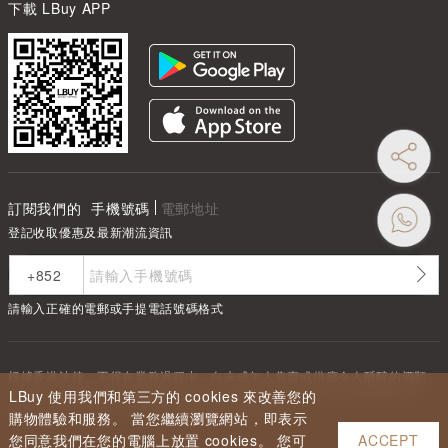
下載 LBuy APP
訂閱我們的
手機號碼
電郵地址
登記收取優惠及最新潮流資訊
請輸入正確的電郵或手提電話號碼格式
根據香港法律，不得在業務過程中，向未成年人售賣或供應令人醺醉的酒類
Under the law of Hong Kong, intoxicating liquor must not be sold or
LBuy 使用我們和第三方的 cookies 來改善您的
supplied to a minor in the course of business.
購物體驗和服務。 當您繼續瀏覽網站，即表示
您同意我們在您的電腦上放置 cookies。 您可
ACCEPT