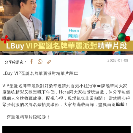
2025-01-08
分享給朋友：
LBuy VIP聖誕名牌華麗派對精華片段🎞️
VIP聖誕名牌華麗派對好榮幸邀請到香港小姐冠軍👑陳曉華同大家
度過咗精彩又歡樂嘅下午🥰，Hera同大家抽獎玩遊戲，仲分享咗佢
嘅個人名牌收藏故事、配襯心得，現場氣氛非常熱鬧！ 當然唔少得
緊張刺激的名牌名錶拍賣環節，大家都滿載而歸，盡興而返🛍🛍！
一齊重溫精華片段啦😘！