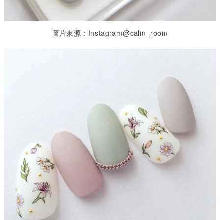
圖片來源：Instagram@
calm_room