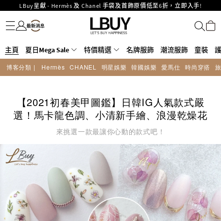
MOKO 1樓175號鋪旗艦店特設名牌Hermès、CHANEL及LV專區！
名牌服飾
潮流服飾
童裝
護膚美妝
香水香薰
個人護理
母嬰護理
遊戲及精品玩具
文儀用品
家居生活
電子產品
美食
醫藥保健
運動與戶外用品
重要通告：銀行轉帳及轉數快付款注意事項
購物滿HKD500即享免運費！
LBuy獲香港知識產權署頒發2026《正版正貨承諾》商標
主頁
夏日Mega Sale
LBuy MEGA SALE 精選名牌手袋及小皮具低至6折
特價精選
名牌服飾
潮流服飾
童裝
Goyard Hobo / Hobo Mini人氣限量特別版限時原價低至75折!
博客分類 |
Hermès
CHANEL
明星娛樂
韓國娛樂
愛馬仕
時尚穿搭
LBuy呈獻 - Hermès 及 Chanel 手袋及首飾原價低至6折，立即入手!
LBuy Nintendo Switch / Nintendo Switch 2 正規商品零售店登陸MOKO 4樓
426號舖！
【2021初春美甲圖鑑】日韓IG人氣款式嚴
選！馬卡龍色調、小清新手繪、浪漫乾燥花
來挑選一款最讓你心動的款式吧！