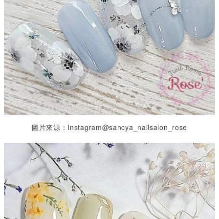
圖片來源：Instagram@sancya_nailsalon_rose