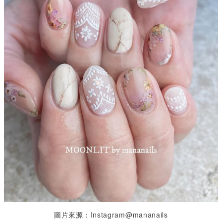
圖片來源：Instagram@mananails