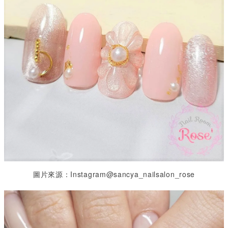
圖片來源：Instagram@sancya_nailsalon_rose