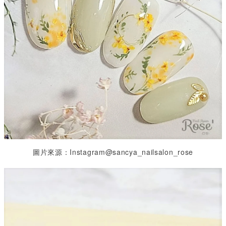
圖片來源：Instagram@sancya_nailsalon_rose