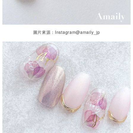
圖片來源：Instagram@amaily_jp