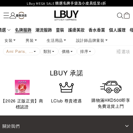
LBuy MEGA SALE 精選名牌手袋及小皮具低至6折
名牌服飾
潮流服飾
童裝
護膚美妝
香水香薰
個人護理
母嬰護理
遊戲及精品玩具
文儀用品
家居生活
電子產品
美食
醫藥保健
運動與戶外用品
Goyard Hobo / Hobo Mini人氣限量特別版限時原價低至75折!
LBuy呈獻 - Hermès 及 Chanel 手袋及首飾原價低至6折，立即入手!
LBuy Nintendo Switch / Nintendo Switch 2 正規商品零售店登陸MOKO 4樓
MOKO 1樓175號鋪旗艦店特設名牌Hermès、CHANEL及LV專區！
精選
名牌服飾
潮流服飾
童裝
護膚美妝
香水香薰
個人護理
426號舖！
重要通告：銀行轉帳及轉數快付款注意事項
女裝
男裝
生活用品
設計師品牌童裝
購物滿HKD500即享免運費！
LBuy獲香港知識產權署頒發2026《正版正貨承諾》商標
Ami Paris、Balenciaga、Burberry、CELINE、Goyard、Gucci、Louis Vuitton、Prada、Thom Browne
類別
價格
排序
選項
LBUY 承諾
購物滿HKD500即享
【
2026
正版正貨】商
LClub 尊貴禮遇
免費送貨上門
標認證
關於我們