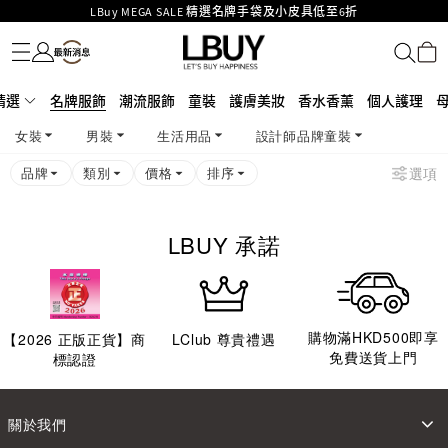
LBuy MEGA SALE 精選名牌手袋及小皮具低至6折
名牌服飾
潮流服飾
童裝
護膚美妝
香水香薰
個人護理
母嬰護理
遊戲及精品玩具
文儀用品
家居生活
電子產品
美食
醫藥保健
運動與戶外用品
Goyard Hobo / Hobo Mini人氣限量特別版限時原價低至75折!
LBuy呈獻 - Hermès 及 Chanel 手袋及首飾原價低至6折，立即入手!
LBuy Nintendo Switch / Nintendo Switch 2 正規商品零售店登陸MOKO 4樓
MOKO 1樓175號鋪旗艦店特設名牌Hermès、CHANEL及LV專區！
精選
名牌服飾
潮流服飾
童裝
護膚美妝
香水香薰
個人護理
426號舖！
重要通告：銀行轉帳及轉數快付款注意事項
女裝
男裝
生活用品
設計師品牌童裝
購物滿HKD500即享免運費！
LBuy獲香港知識產權署頒發2026《正版正貨承諾》商標
品牌
類別
價格
排序
選項
LBUY 承諾
購物滿HKD500即享
【
2026
正版正貨】商
LClub 尊貴禮遇
免費送貨上門
標認證
關於我們