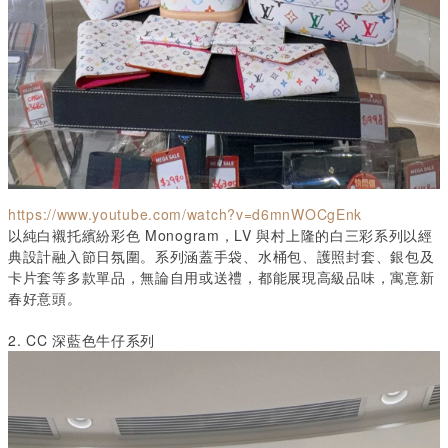
https://www.youtube.com/watch?v=d6mnWOCgEnk
以純白襯托繽紛彩色
Monogram
，
LV
與村上隆的白三彩系列以經
典設計融入節日氛圍。系列涵蓋手袋、水桶包、護照封套、銀包及
卡片套等多款單品，無論自用或送禮，都能展現高級品味，寓意新
春好意頭。
2. CC
深藍色牛仔系列