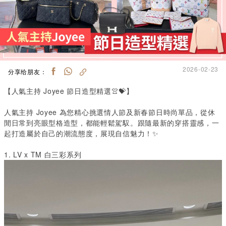
2026-02-23
分享给朋友：
【人氣主持
Joyee
節日造型精選👚💝】
人氣主持
Joyee
為您精心挑選情人節及新春節日時尚單品，從休
閒日常到亮眼型格造型，都能輕鬆駕馭。跟隨最新的穿搭靈感，一
起打造屬於自己的潮流態度，展現自信魅力！✨
1.
LV x TM 白三彩系列