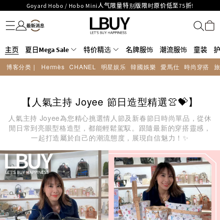
LBuy呈献 - Hermès 及 Chanel 手袋及首饰低至6折，立即入手!
名牌服饰
潮流服饰
童装
护肤美妆
香水香薰
个人护理
母婴护理
游戏及精品玩具
文仪用品
家居生活
电子产品
美食
医药保健
运动与户外用品
LBuy Nintendo Switch / Nintendo Switch 2 正规商品零售店登陆MOKO 4楼
MOKO 1楼175号铺旗舰店特设名牌Hermès、CHANEL及LV专区！
426号铺！
重要通告：银行转帐及转数快付款注意事项
主页
夏日Mega Sale
购物满HKD500即享免运费！
特价精选
名牌服饰
潮流服饰
童装
LBuy获香港知识产权署颁发2026《正版正货承诺》商标
博客分类 |
Hermès
CHANEL
明星娱乐
韓國娛樂
愛馬仕
時尚穿搭
LBuy MEGA SALE 精选名牌手袋及小皮具低至6折
Goyard Hobo / Hobo Mini人气限量特别版限时原价低至75折!
【人氣主持 Joyee 節日造型精選👚💝】
人氣主持 Joyee為您精心挑選情人節及新春節日時尚單品，從休
閒日常到亮眼型格造型，都能輕鬆駕馭。跟隨最新的穿搭靈感，
一起打造屬於自己的潮流態度，展現自信魅力！✨