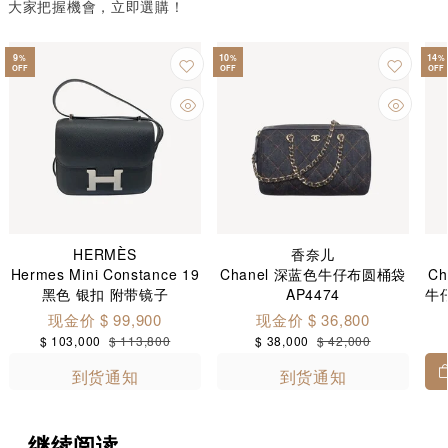
大家把握機會，立即選購！
9
10
14
%
%
%
OFF
OFF
OFF
HERMÈS
香奈儿
Hermes Mini Constance 19
Chanel 深蓝色牛仔布圆桶袋
Ch
黑色 银扣 附带镜子
AP4474
牛
现金价 $ 99,900
现金价 $ 36,800
$ 103,000
$ 113,800
$ 38,000
$ 42,000
到货通知
到货通知
继续阅读