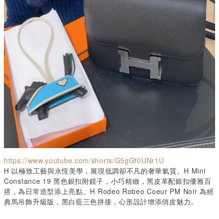
https://www.youtube.com/shorts/G5gGf0UNr1U
H
以極致工藝與永恆美學，展現低調卻不凡的奢華氣質。
H Mini
Constance 19
黑色銀扣附鏡子，小巧精緻，黑皮革配銀扣優雅百
搭，為日常造型添上亮點。
H Rodeo Robeo Coeur PM Noir
為經
典馬吊飾升級版，黑白藍三色拼接，心形設計增添俏皮魅力。