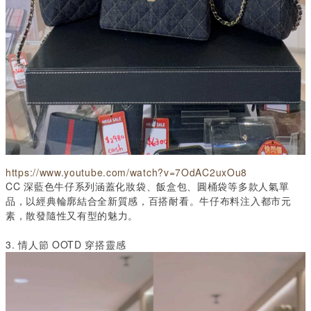
https://www.youtube.com/watch?v=7OdAC2uxOu8
CC
深藍色牛仔系列涵蓋化妝袋、飯盒包、圓桶袋等多款人氣單
品，以經典輪廓結合全新質感，百搭耐看。牛仔布料注入都市元
素，散發隨性又有型的魅力。
3.
情人節
OOTD
穿搭靈感