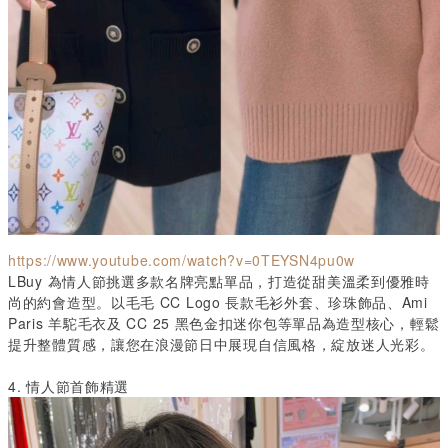
https://www.youtube.com/watch?v=0TEYSN4pu0w
LBuy
為情人節挑選多款名牌亮點單品，打造從甜美溫柔到優雅時
尚的約會造型。以毛毛
CC Logo
長款毛衫外套、珍珠飾品、
Ami
Paris
羊駝毛衣及
CC 25
黑色金扣迷你包等單品為造型核心，輕鬆
提升整體質感，讓您在浪漫節日中展現自信風格，綻放迷人光彩。
4.
情人節首飾精選