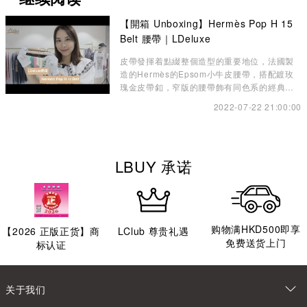
【開箱 Unboxing】Hermès Pop H 15
Belt 腰帶｜LDeluxe
皮帶發揮着點綴整個造型的重要地位，法國製
造的Hermès的Epsom小牛皮腰帶，搭配鍍玫
瑰金皮帶釦，窄版的腰帶飾有同色系的經典
Pop H圖案，展現柔美風格。
2022-07-22 21:00:00
LBUY 承诺
购物满HKD500即享
【
2026
正版正货】商
LClub 尊贵礼遇
免费送货上门
标认证
关于我们