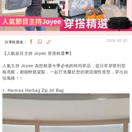
2026-02-20
分享给朋友：
【人氣節目主持
Joyee
穿搭精選💖】
人氣主持
Joyee
為您精選今季必收的時尚單品，從日常穿搭到型
格亮眼，都能輕鬆駕馭，一起打造屬於您的潮流個性造型，穿出自
信風格！✨
1.
Hermes Herbag Zip 20 Bag