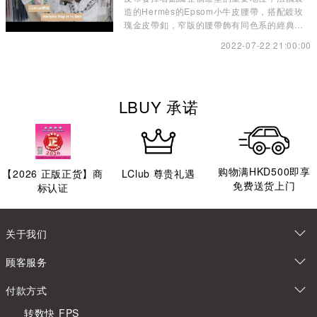
造的Hermès的Epsom小牛皮腰帶，搭配鍍玫
瑰金皮帶釦，窄版的腰帶飾有同色系的經典
Pop H圖案，展現柔美風格。
2022-07-22 21:00:00
LBUY 承诺
购物满HKD500即享
【
2026
正版正货】商
LClub 尊贵礼遇
免费送货上门
标认证
关于我们
顾客服务
付款方式
转数快 FPS