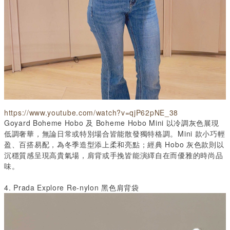
https://www.youtube.com/watch?v=qjP62pNE_38
Goyard Boheme Hobo
及
Boheme Hobo Mini
以冷調灰色展現
低調奢華，無論日常或特別場合皆能散發獨特格調。
Mini
款小巧輕
盈、百搭易配，為冬季造型添上柔和亮點；經典
Hobo
灰色款則以
沉穩質感呈現高貴氣場，肩背或手挽皆能演繹自在而優雅的時尚品
味。
4. Prada Explore Re-nylon
黑色肩背袋