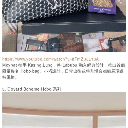
https://www.youtube.com/watch?v=ifFmZ38L13A
Moynat
攜手
Kasing Lung
，將
Labubu
融入經典設計，推出首個
限量聯名
Hobo bag
。小巧設計，日常出街或特別場合都能展現獨
特風格。
3. Goyard Boheme Hobo
系列