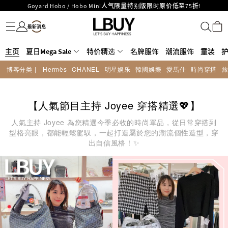
LBuy呈献 - Hermès 及 Chanel 手袋及首饰低至6折，立即入手!
名牌服饰
潮流服饰
童装
护肤美妆
香水香薰
个人护理
母婴护理
游戏及精品玩具
文仪用品
家居生活
电子产品
美食
医药保健
运动与户外用品
LBuy Nintendo Switch / Nintendo Switch 2 正规商品零售店登陆MOKO 4楼
MOKO 1楼175号铺旗舰店特设名牌Hermès、CHANEL及LV专区！
426号铺！
重要通告：银行转帐及转数快付款注意事项
主页
夏日Mega Sale
购物满HKD500即享免运费！
特价精选
名牌服饰
潮流服饰
童装
LBuy获香港知识产权署颁发2026《正版正货承诺》商标
博客分类 |
Hermès
CHANEL
明星娱乐
韓國娛樂
愛馬仕
時尚穿搭
LBuy MEGA SALE 精选名牌手袋及小皮具低至6折
Goyard Hobo / Hobo Mini人气限量特别版限时原价低至75折!
【人氣節目主持 Joyee 穿搭精選💖】
人氣主持 Joyee 為您精選今季必收的時尚單品，從日常穿搭到
型格亮眼，都能輕鬆駕馭，一起打造屬於您的潮流個性造型，穿
出自信風格！✨