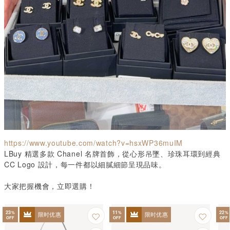
https://www.youtube.com/watch?v=hsxWP36muIM
LBuy
精選多款
Chanel
名牌首飾，從心形吊墜、珍珠耳環到經典
CC Logo
設計，每一件都以細膩細節呈現品味。
大家把握機會，立即選購！
23
11
22
%
%
%
限时优惠
限时优惠
OFF
OFF
OFF