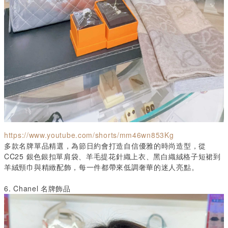
https://www.youtube.com/shorts/mm46wn853Kg
多款名牌單品精選，為節日約會打造自信優雅的時尚造型，從
CC25
銀色銀扣單肩袋、羊毛提花針織上衣、黑白織絨格子短裙到
羊絨頸巾與精緻配飾，每一件都帶來低調奢華的迷人亮點。
6. Chanel
名牌飾品