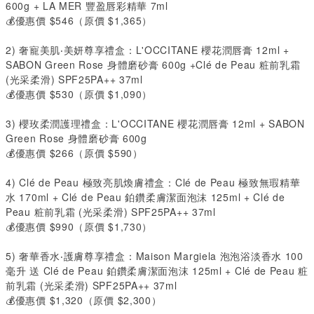
600g + LA MER
豐盈唇彩精華
7ml
💰優惠價
$546
（原價
$1,365
）
2️)
奢寵美肌‧美妍尊享禮盒：
L'OCCITANE
櫻花潤唇膏
12ml +
SABON Green Rose
身體磨砂膏
600g +Clé de Peau
粧前乳霜
(
光采柔滑
) SPF25PA++ 37ml
💰優惠價
$530
（原價
$1,090
）
3️)
櫻玫柔潤護理禮盒：
L'OCCITANE
櫻花潤唇膏
12ml + SABON
Green Rose
身體磨砂膏
600g
💰優惠價
$266
（原價
$590
）
4️)
Clé de
Peau
極致亮肌煥膚禮盒：
Clé de Peau
極致無瑕精華
水
170ml + Clé de Peau
鉑鑽柔膚潔面泡沫
125ml + Clé de
Peau
粧前乳霜
(
光采柔滑
) SPF25PA++ 37ml
💰優惠價
$990
（原價
$1,730
）
5️)
奢華香水‧護膚尊享禮盒：
Maison Margiela
泡泡浴淡香水
100
毫升 送
Clé de Peau
鉑鑽柔膚潔面泡沫
125ml + Clé de Peau
粧
前乳霜
(
光采柔滑
) SPF25PA++ 37ml
💰優惠價
$1,320
（原價
$2,300
）