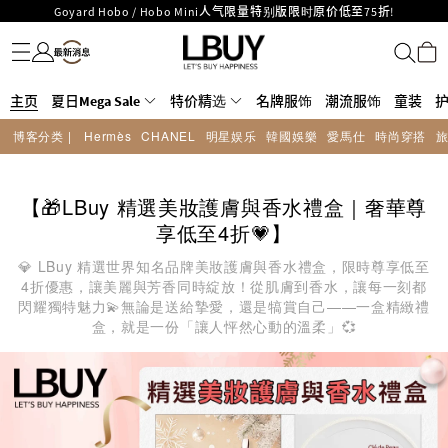
Goyard Hobo / Hobo Mini人气限量特别版限时原价低至75折!
名牌服饰
潮流服饰
童装
护肤美妆
香水香薰
个人护理
母婴护理
游戏及精品玩具
文仪用品
家居生活
电子产品
美食
医药保健
运动与户外用品
LBuy呈献 - Hermès 及 Chanel 手袋及首饰低至6折，立即入手!
LBuy Nintendo Switch / Nintendo Switch 2 正规商品零售店登陆MOKO 4楼
MOKO 1楼175号铺旗舰店特设名牌Hermès、CHANEL及LV专区！
426号铺！
重要通告：银行转帐及转数快付款注意事项
主页
夏日Mega Sale
特价精选
名牌服饰
潮流服饰
童装
购物满HKD500即享免运费！
博客分类 |
Hermès
CHANEL
明星娱乐
韓國娛樂
愛馬仕
時尚穿搭
LBuy获香港知识产权署颁发2026《正版正货承诺》商标
LBuy MEGA SALE 精选名牌手袋及小皮具低至6折
【🎁LBuy 精選美妝護膚與香水禮盒｜奢華尊
享低至4折💗】
💎 LBuy 精選世界知名品牌美妝護膚與香水禮盒，限時尊享低至
4折優惠，讓美麗與芳香同時綻放！從肌膚到香水，讓每一刻都
閃耀獨特魅力💫無論是送給摯愛，還是犒賞自己——一盒精緻禮
盒，就是一份「讓人怦然心動的溫柔」💞