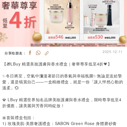
2025-12-11
分享给朋友：
【🎁
LBuy
精選美妝護膚與香水禮盒｜奢華尊享低至
4
折💗】
✨冬日將至，空氣中瀰漫著節日的香氣與幸福氛圍✨無論是送給摯
愛，還是犒賞自己——一盒精緻禮盒，就是一份「讓人怦然心動的
溫柔」💞
💎
LBuy
精選世界知名品牌美妝護膚與香水禮盒，限時尊享低至
4
折優惠，讓美麗與芳香同時綻放！
🎀套裝禮盒包括：
1️)
玫瑰美肌‧美唇奢護禮盒：
SABON Green Rose
身體磨砂膏