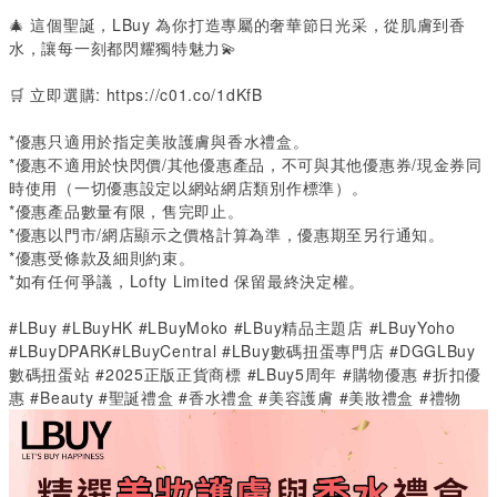
🎄
這個聖誕，
LBuy
為你打造專屬的奢華節日光采，從肌膚到香
水，讓每一刻都閃耀獨特魅力💫
🛒
立即選購
:
https://c01.co/1dKfB
*
優惠只適用於指定美妝護膚與香水禮盒。
*
優惠不適用於快閃價
/
其他優惠產品，不可與其他優惠券
/
現金券同
時使用（一切優惠設定以網站網店類別作標準）。
*
優惠產品數量有限，售完即止。
*
優惠以門市
/
網店顯示之價格計算為準，優惠期至另行通知。
*
優惠受條款及細則約束。
*
如有任何爭議，
Lofty Limited
保留最終決定權。
#LBuy #LBuyHK #LBuyMoko #LBuy精品主題店 #LBuyYoho
#LBuyDPARK#LBuyCentral #LBuy數碼扭蛋專門店 #DGGLBuy
數碼扭蛋站 #2025正版正貨商標 #LBuy5周年 #購物優惠 #折扣優
惠 #Beauty #聖誕禮盒 #香水禮盒 #美容護膚 #美妝禮盒 #禮物