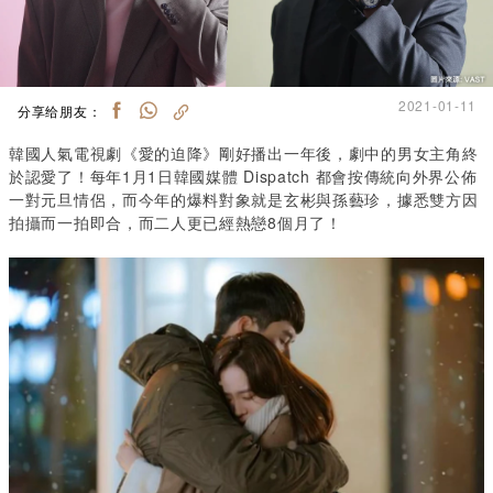
2021-01-11
分享给朋友：
韓國人氣電視劇《愛的迫降》剛好播出一年後，劇中的男女主角終
於認愛了！每年1月1日韓國媒體 Dispatch 都會按傳統向外界公佈
一對元旦情侶，而今年的爆料對象就是玄彬與孫藝珍，據悉雙方因
拍攝而一拍即合，而二人更已經熱戀8個月了！