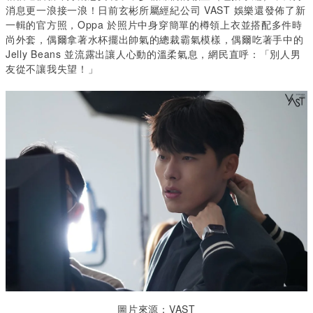
消息更一浪接一浪！日前玄彬所屬經紀公司 VAST 娛樂還發佈了新
一輯的官方照，Oppa 於照片中身穿簡單的樽領上衣並搭配多件時
尚外套，偶爾拿著水杯擺出帥氣的總裁霸氣模樣，偶爾吃著手中的
Jelly Beans 並流露出讓人心動的溫柔氣息，網民直呼：「別人男
友從不讓我失望！」
圖片來源：VAST