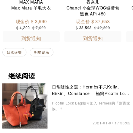
MAX MARA
香奈儿
Max Mara 羊毛大衣
Chanel 小金球WOC链带包
黑色 AP1450
现金价 $ 3,990
现金价 $ 37,658
$ 4,200
$ 7,000
$ 38,598
$ 42,800
到货通知
到货通知
韓國娛樂
明星娱乐
继续阅读
日常隨性之選：Hermès不只Kelly、
Birkin、Constance！ 極簡Picotin Lock
水桶包讓你愛不釋手
Picotin Lock Bag如何加入Hermès的「斷貨家
族」？
2021-01-07 17:36:02