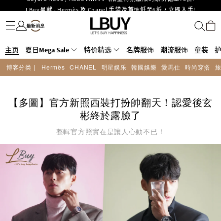
LBuy呈献 - Hermès 及 Chanel 手袋及首饰低至6折，立即入手!
名牌服饰
潮流服饰
童装
护肤美妆
香水香薰
个人护理
母婴护理
游戏及精品玩具
文仪用品
家居生活
电子产品
美食
医药保健
运动与户外用品
LBuy Nintendo Switch / Nintendo Switch 2 正规商品零售店登陆MOKO 4楼
MOKO 1楼175号铺旗舰店特设名牌Hermès、CHANEL及LV专区！
426号铺！
重要通告：银行转帐及转数快付款注意事项
主页
夏日Mega Sale
购物满HKD500即享免运费！
特价精选
名牌服饰
潮流服饰
童装
LBuy获香港知识产权署颁发2026《正版正货承诺》商标
博客分类 |
Hermès
CHANEL
明星娱乐
韓國娛樂
愛馬仕
時尚穿搭
LBuy MEGA SALE 精选名牌手袋及小皮具低至6折
Goyard Hobo / Hobo Mini人气限量特别版限时原价低至75折!
【多圖】官方新照西裝打扮帥翻天！認愛後玄
彬終於露臉了
整輯官方照實在是讓人心動不已！