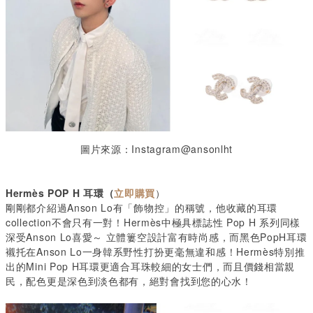
圖片來源：Instagram@ansonlht
Hermès POP H
耳環（
立即購買
）
剛剛都介紹過Anson Lo有「飾物控」的稱號，他收藏的耳環
collection不會只有一對！Hermès中極具標誌性 Pop H 系列同樣
深受Anson Lo喜愛～ 立體簍空設計富有時尚感，而黑色PopH耳環
襯托在Anson Lo一身韓系野性打扮更毫無違和感！Hermès特別推
出的Mini Pop H耳環更適合耳珠較細的女士們，而且價錢相當親
民，配色更是深色到淡色都有，絕對會找到您的心水！