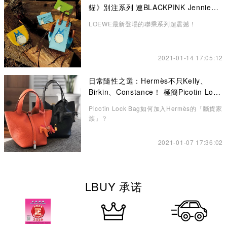
貓》別注系列 連BLACKPINK Jennie也
悄悄入手了！
LOEWE最新登場的聯乘系列超震撼！
2021-01-14 17:05:12
日常隨性之選：Hermès不只Kelly、
Birkin、Constance！ 極簡Picotin Lock
水桶包讓你愛不釋手
Picotin Lock Bag如何加入Hermès的「斷貨家
族」？
2021-01-07 17:36:02
LBUY 承诺