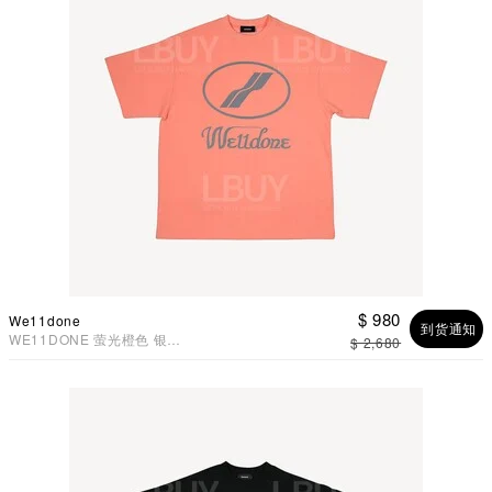
$ 980
We11done
到货通知
WE11DONE 萤光橙色 银反
$ 2,680
光Logo 男女同款 T恤