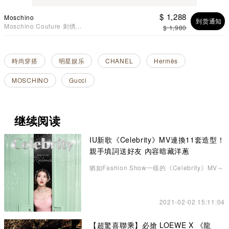
$ 1,288
Moschino
到货通知
Moschino Couture 刺绣泰
$ 1,980
迪熊Logo 短袖T恤 白色
時尚穿搭
明星娱乐
CHANEL
Hermès
MOSCHINO
Gucci
继续阅读
IU新歌《Celebrity》MV連換11套造型！
親手填詞送好友 內容暗藏洋蔥
猶如Fashion Show一樣的《Celebrity》MV～
2021-02-02 15:11:04
【超驚喜聯乘】必搶 LOEWE X 《龍