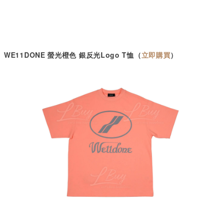
WE11DONE
螢光橙色 銀反光
Logo T
恤（
立即購買
）