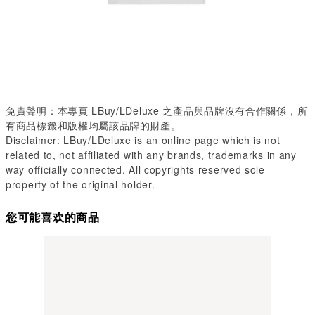
免責聲明：本專頁 LBuy/LDeluxe
之產品與品牌沒有合作關係，所
有商品標籤和版權均屬該品牌的財產。
Disclaimer: LBuy/LDeluxe is an online page which is not
related to, not affiliated with any brands, trademarks in any
way officially connected. All copyrights reserved sole
property of the original holder.
您可能喜欢的商品