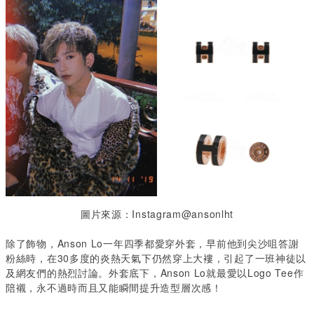
圖片來源：Instagram@ansonlht
除了飾物，Anson Lo
一年四季都愛穿外套，早前他到尖沙咀答謝
粉絲時，在
30
多度的炎熱天氣下仍然穿上大褸，引起了一班神徒以
及網友們的熱烈討論。外套底下，
Anson Lo
就最愛以
Logo Tee
作
陪襯，永不過時而且又能瞬間提升造型層次感！