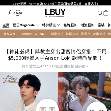
LBuy呈献 - Hermès 及 Chanel 手袋及首饰低至6折，立即入手!
名牌服饰
潮流服饰
童装
护肤美妆
香水香薰
个人护理
母婴护理
游戏及精品玩具
文仪用品
家居生活
电子产品
美食
医药保健
运动与户外用品
LBuy Nintendo Switch / Nintendo Switch 2 正规商品零售店登陆MOKO 4楼
MOKO 1楼175号铺旗舰店特设名牌Hermès、CHANEL及LV专区！
426号铺！
重要通告：银行转帐及转数快付款注意事项
主页
夏日Mega Sale
购物满HKD500即享免运费！
特价精选
名牌服饰
潮流服饰
童装
LBuy获香港知识产权署颁发2026《正版正货承诺》商标
博客分类 |
Hermès
CHANEL
明星娱乐
韓國娛樂
愛馬仕
時尚穿搭
LBuy MEGA SALE 精选名牌手袋及小皮具低至6折
Goyard Hobo / Hobo Mini人气限量特别版限时原价低至75折!
【神徒必備】與教主穿出甜蜜情侶穿搭！不用
$5,000輕鬆入手Anson Lo同款時尚配飾！
與可愛教主Anson Lo配戴甜蜜情侶飾物～