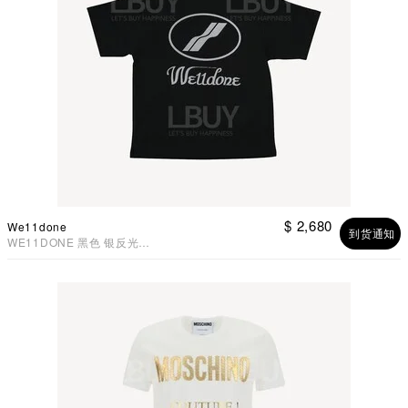
$ 2,680
We11done
到货通知
WE11DONE 黑色 银反光
Logo 男女同款 T恤