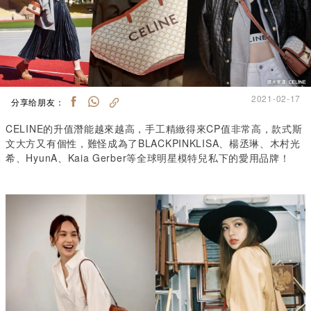
2021-02-17
分享给朋友：
CELINE的升值潛能越來越高，手工精緻得來CP值非常高，款式斯
文大方又有個性，難怪成為了BLACKPINKLISA、楊丞琳、木村光
希、HyunA、Kaia Gerber等全球明星模特兒私下的愛用品牌！