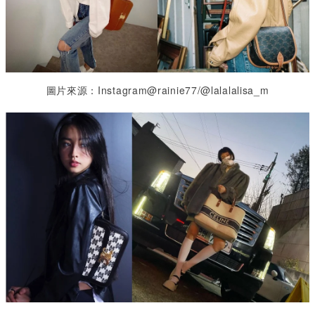
圖片來源：Instagram@rainie77/@lalalalisa_m