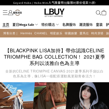
LBuy呈献 - Hermès 及 Chanel 手袋及首饰低至6折，立即入手!
名牌服饰
潮流服饰
童装
护肤美妆
香水香薰
个人护理
母婴护理
游戏及精品玩具
文仪用品
家居生活
电子产品
美食
医药保健
运动与户外用品
LBuy Nintendo Switch / Nintendo Switch 2 正规商品零售店登陆MOKO 4楼
MOKO 1楼175号铺旗舰店特设名牌Hermès、CHANEL及LV专区！
426号铺！
重要通告：银行转帐及转数快付款注意事项
主页
夏日Mega Sale
购物满HKD500即享免运费！
特价精选
名牌服饰
潮流服饰
童装
LBuy获香港知识产权署颁发2026《正版正货承诺》商标
博客分类 |
Hermès
CHANEL
明星娱乐
韓國娛樂
愛馬仕
時尚穿搭
LBuy MEGA SALE 精选名牌手袋及小皮具低至6折
Goyard Hobo / Hobo Mini人气限量特别版限时原价低至75折!
【BLACKPINK LISA加持】帶你認識CELINE
TRIOMPHE BAG COLLECTION！ 2021夏季
系列以淡雅白色為主導
全新的CELINE TRIOMPHE CANVAS 2021夏季系列手袋以白
色系為主導，像LISA一樣配搭運動風更顯青春活力！