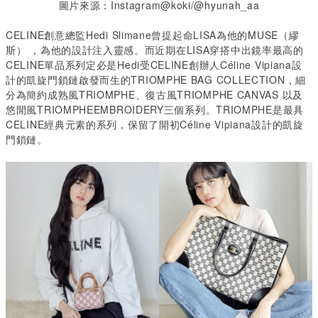
圖片來源：Instagram@koki/@hyunah_aa
CELINE
創意總監
Hedi Slimane
曾提起命
LISA
為他的
MUSE
（繆
斯） ，為他的設計注入靈感。而近期在
LISA
穿搭中出鏡率最高的
CELINE
單品
系列定必是Hedi
受
CELINE
創辦人
Céline Vipiana
設
計的凱旋門鎖鏈啟發而生的
TRIOMPHE BAG COLLECTION
，細
分為簡約成熟風
TRIOMPHE
、復古風
TRIOMPHE CANVAS
以及
悠閒風
TRIOMPHEEMBROIDERY
三個系列。
TRIOMPHE
是最具
CELINE
經典元素的系列，保留了開初
Céline Vipiana
設計的凱旋
門鎖鏈。