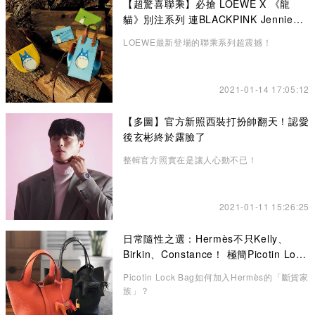
【超驚喜聯乘】必搶 LOEWE X 《龍
貓》別注系列 連BLACKPINK Jennie也
悄悄入手了！
LOEWE最新登場的聯乘系列超震撼！
2021-01-14 17:05:12
【多圖】官方新照西裝打扮帥翻天！認愛
後玄彬終於露臉了
整輯官方照實在是讓人心動不已！
2021-01-11 15:26:25
日常隨性之選：Hermès不只Kelly、
Birkin、Constance！ 極簡Picotin Lock
水桶包讓你愛不釋手
Picotin Lock Bag如何加入Hermès的「斷貨家
族」？