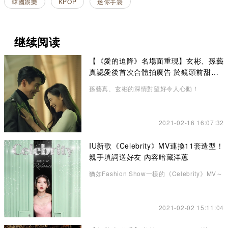
韓國娛樂
KPOP
迷你手袋
继续阅读
【《愛的迫降》名場面重現】玄彬、孫藝
真認愛後首次合體拍廣告 於鏡頭前甜蜜
放閃
孫藝真、玄彬的深情對望好令人心動！
2021-02-16 16:07:32
IU新歌《Celebrity》MV連換11套造型！
親手填詞送好友 內容暗藏洋蔥
猶如Fashion Show一樣的《Celebrity》MV～
2021-02-02 15:11:04