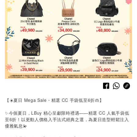
【☀️夏日
Mega Sale
・精選
CC
手袋低至
6
折👜】
✨今個夏日，LBuy 精心呈獻限時禮遇——精選 CC 人氣手袋低
至6折！以更動人價格入手法式經典之選，為夏日造型輕鬆注入
優雅氣息💫