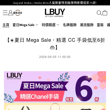
Goyard Hobo / Hobo Mini人氣限量特別版限時原價低至75折!
名牌服飾
潮流服飾
童裝
護膚美妝
香水香薰
個人護理
母嬰護理
遊戲及精品玩具
文儀用品
家居生活
電子產品
美食
醫藥保健
運動與戶外用品
LBuy呈獻 - Hermès 及 Chanel 手袋及首飾原價低至6折，立即入手!
LBuy Nintendo Switch / Nintendo Switch 2 正規商品零售店登陸MOKO 4樓
MOKO 1樓175號鋪旗艦店特設名牌Hermès、CHANEL及LV專區！
426號舖！
重要通告：銀行轉帳及轉數快付款注意事項
主頁
夏日Mega Sale
特價精選
名牌服飾
潮流服飾
童裝
購物滿HKD500即享免運費！
LBuy獲香港知識產權署頒發2026《正版正貨承諾》商標
【☀️夏日 Mega Sale・精選 CC 手袋低至6折
LBuy MEGA SALE 精選名牌手袋及小皮具低至6折
👜】
2026-06-05 11:00:00