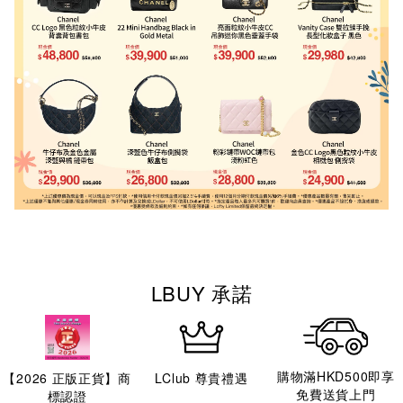
LBUY 承諾
購物滿HKD500即享
【
2026
正版正貨】商
LClub 尊貴禮遇
免費送貨上門
標認證