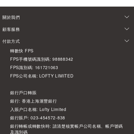
關於我們
顧客服務
付款方式
轉數快 FPS
FPS手機號碼識別碼: 98888342
FPS識別碼: 161721063
FPS公司名稱: LOFTY LIMITED
銀行戶口轉賬
銀行: 香港上海滙豐銀行
入賬户口名稱: Lofty Limited
銀行賬戶: 023-454572-838
銀行轉帳或轉數快時: 請清楚核實帳戶公司名稱、帳戶號碼
及識別碼