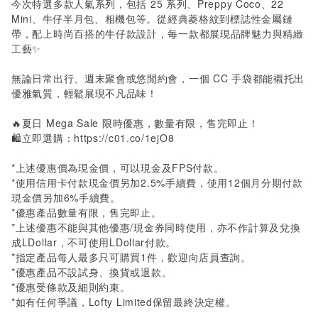
今次特選多款人氣系列，包括
25
系列、Preppy Coco、22
Mini、牛仔半月包、相機包等。從經典菱格紋到標誌性金屬鏈
帶，配上時尚百搭的牛仔款設計，每一款都展現品牌魅力與精緻
工藝✨
無論日常出行、週末聚會或悠閒約會，一個 CC 手袋都能襯托出
優雅氣質，輕鬆展現不凡品味！
🔥夏日
Mega Sale
限時優惠，數量有限，售完即止！
🛍️立即選購：
https://c01.co/1ejO8
*
上述優惠價為現金價，可以現金及
FPS
付款。
*
使用信用卡付款現金價另加
2.5%
手續費，使用
12
個月分期付款
現金價另加
6%
手續費。
*
優惠產品數量有限，售完即止。
*
上述優惠不能與其他優惠
/
現金券同時使用，亦不作計算及兌換
成
LDollar
，不可使用
LDollar
付款。
*
指定產品每人最多只可購買
1
件，歡迎向店員查詢。
*
優惠產品不設試身、換貨或退款。
*
優惠受條款及細則約束。
*
如有任何爭議，
Lofty Limited
保留最終決定權。