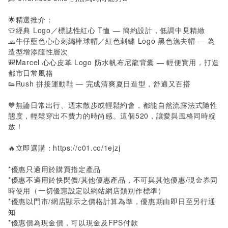
🌟精選推介：
👕經典 Logo／標誌性紅心 T恤 — 簡約設計，低調中見精緻
🧢牛仔藍色心心刺繡棒球帽／紅色刺繡 Logo 黑色漁夫帽 — 為
造型增添隨性層次
🎒Marcel 心心皮革 Logo 防水帆布尼龍背囊 — 輕便實用，打造
都市日常風格
👟Rush 拼接運動鞋 — 完成清爽夏日造型，舒適又百搭
💙無論日常出行、週末散步或輕鬆約會，都能自然流露法式隨性
態度，輕鬆穿出不費力的時尚感。這個520，讓愛與風格同時綻
放！
🔥立即選購：
https://c01.co/1ejzj
*優惠只適用於購買指定產品
*優惠不適用於快閃價/其他優惠產品，不可與其他優惠/現金券同
時使用（一切優惠設定以網站網店類別作標準）
*優惠以門市/網店顯示之價格計算為準，優惠期由即日至另行通
知
*優惠價為現金價，可以現金及FPS付款