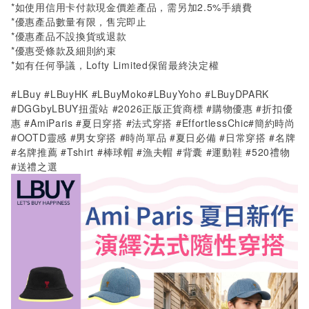
*如使用信用卡付款現金價差產品，需另加2.5%手續費
*優惠產品數量有限，售完即止
*優惠產品不設換貨或退款
*優惠受條款及細則約束
*如有任何爭議，Lofty Limited保留最終決定權
#LBuy #LBuyHK #LBuyMoko#LBuyYoho #LBuyDPARK
#DGGbyLBUY扭蛋站 #2026正版正貨商標 #購物優惠 #折扣優
惠 #AmiParis #夏日穿搭 #法式穿搭
#EffortlessChic#
簡約時尚
#OOTD
靈感 #男女穿搭 #時尚單品 #夏日必備 #日常穿搭
#
名牌
#
名牌推薦
#Tshirt #
棒球帽 #漁夫帽 #背囊 #運動鞋
#520
禮物
#送禮之選