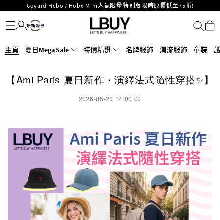
Goyard Hobo / Hobo Mini人氣限量特別版限時原價低至75折!
名牌服飾
潮流服飾
童裝
護膚美妝
香水香薰
個人護理
母嬰護理
遊戲及精品玩具
文儀用品
家居生活
電子產品
美食
醫藥保健
運動與戶外用品
LBuy呈獻 - Hermès 及 Chanel 手袋及首飾原價低至6折，立即入手!
LBuy Nintendo Switch / Nintendo Switch 2 正規商品零售店登陸MOKO 4樓
MOKO 1樓175號鋪旗艦店特設名牌Hermès、CHANEL及LV專區！
426號舖！
重要通告：銀行轉帳及轉數快付款注意事項
主頁
夏日Mega Sale
特價精選
名牌服飾
潮流服飾
童裝
購物滿HKD500即享免運費！
LBuy獲香港知識產權署頒發2026《正版正貨承諾》商標
【Ami Paris 夏日新作・演繹法式隨性穿搭✨】
LBuy MEGA SALE 精選名牌手袋及小皮具低至6折
2026-05-20 14:00:00