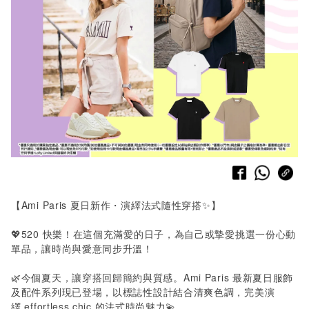
【Ami Paris 夏日新作・演繹法式隨性穿搭✨】
💖
520
快樂！在這個充滿愛的日子，為自己或摯愛挑選一份心動
單品，讓時尚與愛意同步升溫！
🌿今個夏天，讓穿搭回歸簡約與質感。
Ami Paris 最新夏日服飾
及配件系列現已登場
，以標誌性設計結合清爽色調，完美演
繹 effortless chic 的法式時尚魅力💫