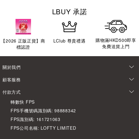
LBUY 承諾
購物滿HKD500即享
【
2026
正版正貨】商
LClub 尊貴禮遇
免費送貨上門
標認證
關於我們
顧客服務
付款方式
轉數快 FPS
FPS手機號碼識別碼: 98888342
FPS識別碼: 161721063
FPS公司名稱: LOFTY LIMITED