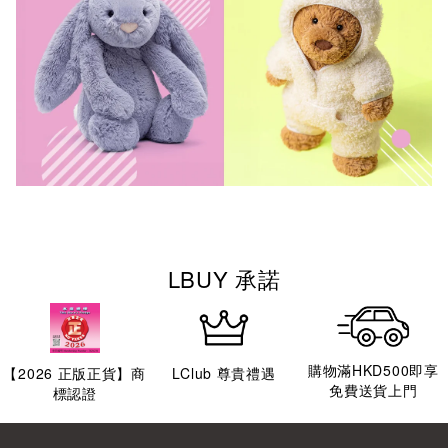
LBUY 承諾
購物滿HKD500即享
【
2026
正版正貨】商
LClub 尊貴禮遇
免費送貨上門
標認證