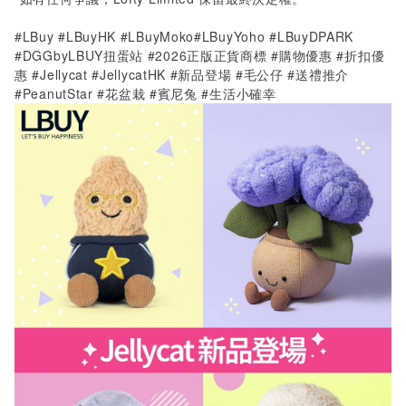
#LBuy #LBuyHK #LBuyMoko#LBuyYoho #LBuyDPARK
#DGGbyLBUY扭蛋站 #2026正版正貨商標 #購物優惠 #折扣優
惠 #Jellycat #JellycatHK #新品登場 #毛公仔 #送禮推介
#PeanutStar #
花盆栽
#
賓尼兔
#
生活小確幸