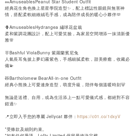
🥜
AmuseablesPeanut Star Student Outfit
經典花生角色換上星星學院造型✨，配上標誌性眼鏡與無害神
情，搭配柔軟細緻絨毛手感，成為陪伴成長的暖心小夥伴🫶
🪻
AmuseablesHydrangea
繡球花盆栽
柔和紫調花團設計，配上可愛笑臉，為家居空間增添一抹清新優
雅🌸
🐰
Bashful ViolaBunny
紫羅蘭賓尼兔
人氣長耳兔披上夢幻霧紫色，手感細膩柔軟，甜美療癒，收藏必
備💫
🧸
Bartholomew BearAll-in-one Outfit
經典小熊換上可愛連身造型，萌度升級，陪伴每個溫暖時刻🐻
無論是送禮、自用，或為生活添上一點可愛儀式感，都絕對不容
錯過✨
📍立即入手您的專屬
Jellycat
夥伴：
https://c01.co/1dxyV
*
受條款及細則約束。
*
如有任何爭議，
Lofty Limited
保留最終決定權。