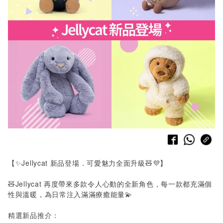
【✨
Jellycat
新品登場．可愛魅力全面升級🧸💜】
🧸Jellycat 再度帶來多款令人心動的全新角色，每一款都充滿個
性與溫暖，為日常注入滿滿療癒能量💫
精選新品推介：