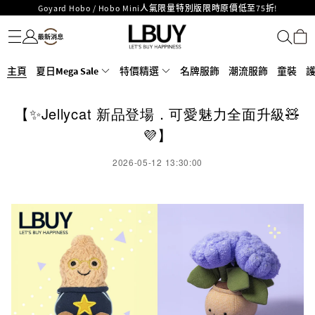
Goyard Hobo / Hobo Mini人氣限量特別版限時原價低至75折!
名牌服飾
潮流服飾
童裝
護膚美妝
香水香薰
個人護理
母嬰護理
遊戲及精品玩具
文儀用品
家居生活
電子產品
美食
醫藥保健
運動與戶外用品
LBuy呈獻 - Hermès 及 Chanel 手袋及首飾原價低至6折，立即入手!
LBuy Nintendo Switch / Nintendo Switch 2 正規商品零售店登陸MOKO 4樓
MOKO 1樓175號鋪旗艦店特設名牌Hermès、CHANEL及LV專區！
426號舖！
重要通告：銀行轉帳及轉數快付款注意事項
主頁
夏日Mega Sale
特價精選
名牌服飾
潮流服飾
童裝
購物滿HKD500即享免運費！
LBuy獲香港知識產權署頒發2026《正版正貨承諾》商標
【✨Jellycat 新品登場．可愛魅力全面升級🧸
LBuy MEGA SALE 精選名牌手袋及小皮具低至6折
💜】
2026-05-12 13:30:00