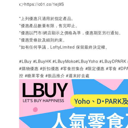
👉
https://c01.co/1ej9S
*
上列優惠只適用於指定產品。
*
優惠產品數量有限，售完即止。
*
優惠以門市
/
網店顯示之價格為準，優惠期至另行通知。
*
優惠受條款及細則約束。
*
如有任何爭議，
LoftyLimited
保留最終決定權。
#LBuy #LBuyHK #LBuyMoko#LBuyYoho #LBuyD
#購物優惠 #折扣優惠
#
零食控集合 #限定優惠 #零食 #D
控 #糖果零食 #飲品推介 #週末好去處