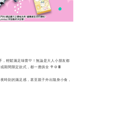
手，輕鬆滿足味蕾💛！無論是大人小朋友都
間限定款式，都一應俱全 🍭🍪🍫
宵夜時刻的滿足感，甚至親子外出隨身小食，