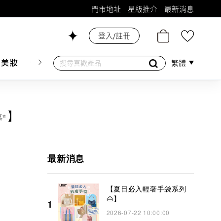
門市地址
星級推介
最新消息
登入/註冊
26號舖！
膚美妝
香水香薰
個人護理
母嬰護理
遊戲及精品
繁體
✨】
最新消息
【夏日必入輕奢手袋系列
👜】
1
2026-07-22 10:00:00