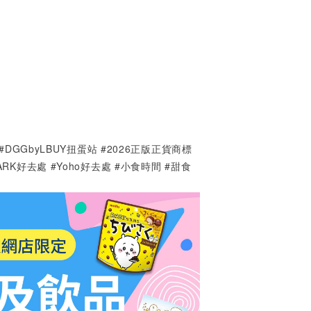
PARK #DGGbyLBUY扭蛋站 #2026正版正貨商標
PARK好去處
#Yoho
好去處
#
小食時間 #甜食