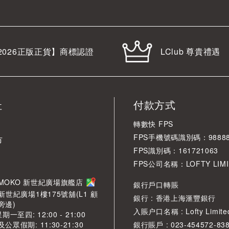
LClub 尊貴禮遇
2026
正版正貨】商標認證
址
付款方式
轉數快 FPS
FPS手機號碼識別碼：98888
市
FPS識別碼：161721063
FPS公司名稱：LOFTY LIMI
角 MOKO 新世紀廣場旗艦店
銀行戶口轉賬
新世紀廣場1樓175號舖(L1 顧
銀行 : 香港上海滙豐銀行
旁邊)
入賬户口名稱 : Lofty Limite
一至四: 12:00 - 21:00
眾假期: 11:30-21:30
銀行賬戶 : 023-454572-83