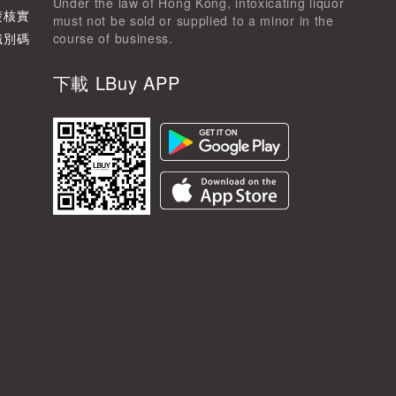
Under the law of Hong Kong, intoxicating liquor
楚核實
must not be sold or supplied to a minor in the
識別碼
course of business.
下載 LBuy APP