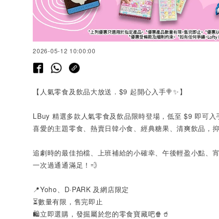
2026-05-12 10:00:00
【人氣零食及飲品大放送．
$9
起開心入手🍭✨】
LBuy
精選多款人氣零食及飲品限時登場，低至
$9
即可入
喜愛的主題零食、熱賣日韓小食、經典糖果、清爽飲品，抑或期
追劇時的最佳拍檔、上班補給的小確幸、午後輕盈小點、
一次過通通滿足！💨
📍
Yoho
、
D·PARK
及網店限定
⏳數量有限，售完即止
🛍️立即選購，發掘屬於您的零食寶藏吧🍿🥤