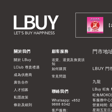
【
門市地
關於我們
顧客服務
關於 LBuy
送貨、退貨及換貨須
知
LClub 尊貴禮遇
LBUY 門
如何購買
成為供應商
常見問題
九龍
廣告合作
LBuy 旺
人才招募
聯絡我們
旺角MOKO
私隱政策
客服務中心
Whatsapp: +852
9888 8342
條款及細則
營業時間: 星期
星期五至日及公
客⼾服務: