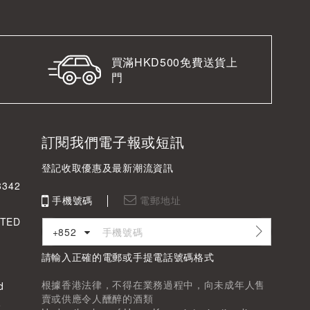
買滿HKD500免費送貨上
門
訂閱我們電子報或短訊
登記收取優惠及最新潮流資訊
342
手機號碼
電郵地址
TED
+852
請輸入正確的電郵或手提電話號碼格式
根據香港法律，不得在業務過程中，向未成年人售
d
賣或供應令人醺醉的酒類
8