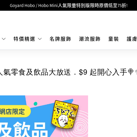
Goyard Hobo / Hobo Mini人氣限量特別版限時原價低至75折!
LBuy呈獻 - Hermès 及 Chanel 手袋及首飾原價低至6折，立即入手!
 Nintendo Switch / Nintendo Switch 2 正規商品零售店登陸MOKO 4樓4
MOKO 1樓175號鋪旗艦店特設名牌Hermès、CHANEL及LV專區！
E
特價精選
名牌服飾
潮流服飾
童裝
護
重要通告：銀行轉帳及轉數快付款注意事項
購物滿HKD500即享免運費！
LBuy獲香港知識產權署頒發2026《正版正貨承諾》商標
人氣零食及飲品大放送．$9 起開心入手🍭
LBuy MEGA SALE 精選名牌手袋及小皮具低至6折