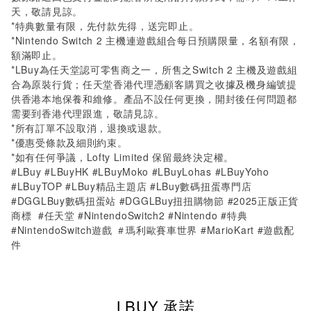
天，敬請見諒。
*特典數量有限，先付款先得，送完即止。
*Nintendo Switch 2 主機連遊戲組合每日預購限量，名額有限，
額滿即止。
*LBuy為任天堂認可零售商之一，所售之Switch 2 主機及遊戲組
合為原裝行貨；任天堂香港代理憑顧客購買之收據及機身編號提
供香港本地保養和維修。產品不設任何更換，開封後任何問題都
需要到香港代理跟進，敬請見諒。
*所有訂單不設取消，退換或退款。
*優惠受條款及細則約束。
*如有任何爭議，Lofty Limited 保留最終決定權。
#LBuy #LBuyHK #LBuyMoko #LBuyLohas #LBuyYoho
#LBuyTOP #LBuy精品主題店 #LBuy數碼扭蛋專門店
#DGGLBuy數碼扭蛋站 #DGGLBuy扭扭購物節 #2025正版正貨
商標 #任天堂 #NintendoSwitch2 #Nintendo #特典
#NintendoSwitch遊戲 ＃瑪利歐賽車世界 #MarioKart #遊戲配
件
LBUY 承諾