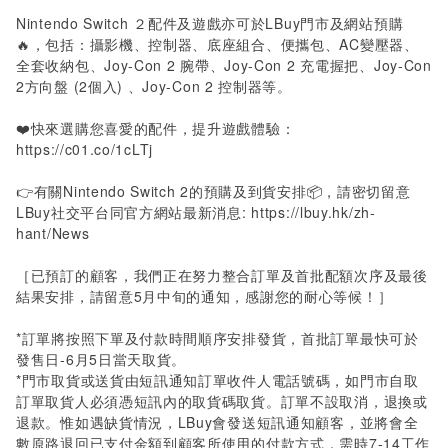
Nintendo Switch ２配件及遊戲亦可於LBuy門市及網站預購
🔥，包括：攝影機、控制器、底座組合、便攜包、AC變壓器、
全套收納包、Joy-Con 2 腕帶、Joy-Con 2 充電握把、Joy-Con
2方向盤 (2個入) 、Joy-Con 2 控制器等。
❤️快來選購您喜愛的配件，提升遊戲體驗：
https://c01.co/1cLTj
👉有關Nintendo Switch 2的預購及到貨安排📦，請密切留意
LBuy社交平台同官方網站最新消息:
https://lbuy.hk/zh-
hant/News
［已預訂的顧客，我們正在努力整合訂單及首批配額次序及最後
結果安排，請留意5月中旬的通知，感謝您的耐心等候！］
*訂單將按照下單及付款時間順序安排發貨，首批訂單最快可於
發售日-6月5日當天取貨。
*門市取貨或送貨由短訊通知訂單收件人電話號碼，如門市自取
訂單取貨人必須憑短訊內的取貨碼取貨。訂單不設取消，退換或
退款。惟如遇缺貨情況，LBuy會發送短訊通知顧客，並將會全
數原路退回已支付金額到顧客所使用的付款方式，需時7-14工作