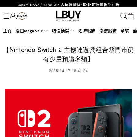
Goyard Hobo / Hobo Mini人氣限量特別版限時原價低至75折!
名牌服飾
潮流服飾
童裝
護膚美妝
香水香薰
個人護理
母嬰護理
遊戲及精品玩具
文儀用品
家居生活
電子產品
美食
醫藥保健
運動與戶外用品
LBuy呈獻 - Hermès 及 Chanel 手袋及首飾原價低至6折，立即入手!
LBuy Nintendo Switch / Nintendo Switch 2 正規商品零售店登陸MOKO 4樓
MOKO 1樓175號鋪旗艦店特設名牌Hermès、CHANEL及LV專區！
426號舖！
重要通告：銀行轉帳及轉數快付款注意事項
主頁
夏日Mega Sale
特價精選
名牌服飾
潮流服飾
童裝
購物滿HKD500即享免運費！
LBuy獲香港知識產權署頒發2026《正版正貨承諾》商標
【Nintendo Switch 2 主機連遊戲組合😍門市仍
LBuy MEGA SALE 精選名牌手袋及小皮具低至6折
有少量預購名額】
2025-04-17 18:41:34