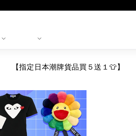
LBuy獲香港知識產權署頒發2026《正版正貨承諾》商標
LBuy MEGA SALE 精選名牌手袋及小皮具低至6折
Goyard Hobo / Hobo Mini人氣限量特別版限時原價低至75折!
LBuy呈獻 - Hermès 及 Chanel 手袋及首飾原價低至6折，立即入手!
名牌服飾
潮流服飾
童裝
護
E
特價精選
 Nintendo Switch / Nintendo Switch 2 正規商品零售店登陸MOKO 4樓4
MOKO 1樓175號鋪旗艦店特設名牌Hermès、CHANEL及LV專區！
【指定日本潮牌貨品買５送１👕】
重要通告：銀行轉帳及轉數快付款注意事項
購物滿HKD500即享免運費！