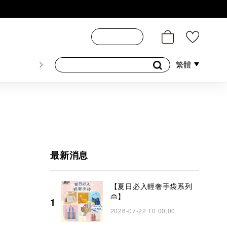
門市地址
星級推介
最新消息
登入/註冊
膚美妝
香水香薰
個人護理
母嬰護理
遊戲及精品
繁體
26號舖！
最新消息
【夏日必入輕奢手袋系列
👜】
1
2026-07-22 10:00:00