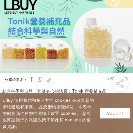
2025-06-26
分享給朋友：
結合科學與自然，強健身心的法寶：
Tonik
營養補充品
都市人想維持健康除了運動與飲食，營養補充品也是必不可少的一
LBuy 使用我們和第三方的 cookies 來改善您的
環！但市面上的營養品五花八門，心大心細不知邊款比較好？
不妨
購物體驗和服務。 當您繼續瀏覽網站，即表示
看看今天的介紹！
您同意我們在您的電腦上放置 cookies。 您可
ACCEPT
Tonik
是一個融合了科學與自然的品牌，主要制作營養補充品。創
以閱讀我們的私隱政策了解此類 cookies 的更
始人是一位擁有
40
年藥劑專業知識的藥劑師，產品採用先進的冷壓
多資訊。
技術，保留每種成分的高活性化合物，並使用植物原料膠囊，使身