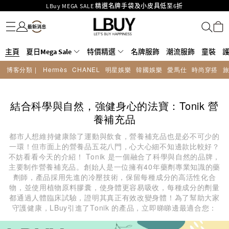
LBuy MEGA SALE 精選名牌手袋及小皮具低至6折
名牌服飾
潮流服飾
童裝
護膚美妝
香水香薰
個人護理
母嬰護理
遊戲及精品玩具
文儀用品
家居生活
電子產品
美食
醫藥保健
運動與戶外用品
Goyard Hobo / Hobo Mini人氣限量特別版限時原價低至75折!
LBuy呈獻 - Hermès 及 Chanel 手袋及首飾原價低至6折，立即入手!
LBuy Nintendo Switch / Nintendo Switch 2 正規商品零售店登陸MOKO 4樓
MOKO 1樓175號鋪旗艦店特設名牌Hermès、CHANEL及LV專區！
主頁
夏日Mega Sale
特價精選
名牌服飾
潮流服飾
童裝
426號舖！
重要通告：銀行轉帳及轉數快付款注意事項
博客分類 |
Hermès
CHANEL
明星娛樂
韓國娛樂
愛馬仕
時尚穿搭
購物滿HKD500即享免運費！
LBuy獲香港知識產權署頒發2026《正版正貨承諾》商標
結合科學與自然，強健身心的法寶：Tonik 營
養補充品
都市人想維持健康除了運動與飲食，營養補充品也是必不可少的
一環！但市面上的營養品五花八門，心大心細不知邊款比較好？
不妨看看今天的介紹！ Tonik 是一個融合了科學與自然的品牌，
主要制作營養補充品。創始人是一位擁有40年藥劑專業知識的藥
劑師，產品採用先進的冷壓技術，保留每種成分的高活性化合
物，並使用植物原料膠囊，使身體更容易吸收，每種成分的劑量
都通過人體臨床試驗，證明其真正有效改變身體！為了幫助大家
守護健康，LBuy引進了Tonik 的產品，立即睇睇邊最適合您：