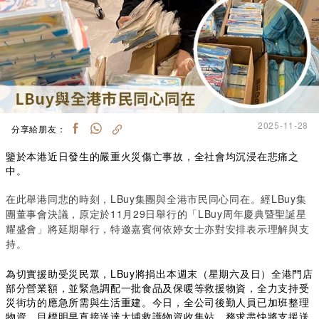
2025-11-28
分享給朋友：
鑒於本港近日發生的嚴重火災傷亡事故，全社會均沉浸在悲痛之
中。
在此舉港同悲的時刻，LBuy集團與全港市民同心同在。經LBuy集
團董事會決議，原定於11月29日舉行的「LBuy周年慶典暨聖誕星
耀盛會」將延期舉行，特邀嘉賓何依婷女士亦對安排表示理解與支
持。
為切實援助受災民眾，LBuy將捐出本週末（星期六及日）全港門店
部分營業額，並緊急調配一批食品及保暖等救援物資，全力支持受
災街坊的應急所需與生活重建。今日，全公司後勤人員已加班整理
物資，目標明早直接送達大埔救護物資收集站，務求盡快將支援送