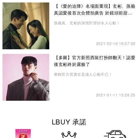
【《愛的迫降》名場面重現】玄彬、孫藝
真認愛後首次合體拍廣告 於鏡頭前甜蜜
放閃
孫藝真、玄彬的深情對望好令人心動！
2021-02-16 16:07:32
【多圖】官方新照西裝打扮帥翻天！認愛
後玄彬終於露臉了
整輯官方照實在是讓人心動不已！
2021-01-11 15:26:25
LBUY 承諾