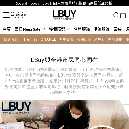
Goyard Hobo / Hobo Mini人氣限量特別版限時原價低至75折!
名牌服飾
潮流服飾
童裝
護膚美妝
香水香薰
個人護理
母嬰護理
遊戲及精品玩具
文儀用品
家居生活
電子產品
美食
醫藥保健
運動與戶外用品
LBuy呈獻 - Hermès 及 Chanel 手袋及首飾原價低至6折，立即入手!
LBuy Nintendo Switch / Nintendo Switch 2 正規商品零售店登陸MOKO 4樓
MOKO 1樓175號鋪旗艦店特設名牌Hermès、CHANEL及LV專區！
426號舖！
重要通告：銀行轉帳及轉數快付款注意事項
主頁
夏日Mega Sale
特價精選
名牌服飾
潮流服飾
童裝
購物滿HKD500即享免運費！
博客分類 |
Hermès
CHANEL
明星娛樂
韓國娛樂
愛馬仕
時尚穿搭
LBuy獲香港知識產權署頒發2026《正版正貨承諾》商標
LBuy MEGA SALE 精選名牌手袋及小皮具低至6折
LBuy與全港市民同心同在
鑒於本港近日發生的嚴重火災傷亡事故，全社會均沉浸在悲痛之
中。 在此舉港同悲的時刻，LBuy集團與全港市民同心同在。經
LBuy集團董事會決議，原定於11月29日舉行的「LBuy周年慶典
暨聖誕星耀盛會」將延期舉行，特邀嘉賓何依婷女士亦對安排表
示理解與支持。