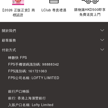
購物滿HKD500即享
【
2026
正版正貨】商
LClub 尊貴禮遇
免費送貨上門
標認證
關於我們
顧客服務
付款方式
轉數快 FPS
FPS手機號碼識別碼: 98888342
FPS識別碼: 161721063
FPS公司名稱: LOFTY LIMITED
銀行戶口轉賬
銀行: 香港上海滙豐銀行
入賬户口名稱: Lofty Limited