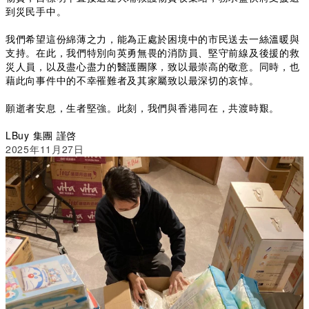
到災民手中。
我們希望這份綿薄之力，能為正處於困境中的市民送去一絲溫暖與
支持。在此，我們特別向英勇無畏的消防員、堅守前線及後援的救
災人員，以及盡心盡力的醫護團隊，致以最崇高的敬意。同時，也
藉此向事件中的不幸罹難者及其家屬致以最深切的哀悼。
願逝者安息，生者堅強。此刻，我們與香港同在，共渡時艱。
LBuy 集團 謹啓
2025年11月27日