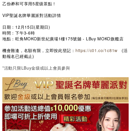
乙份🎁和可享用5星级茶點！
VIP聖誕名牌華麗派對活動詳情
日期：12月15日(星期日)
時間：下午3-6時
地點：旺角MOKO新世紀廣場1樓175號舖 - LBuy MOKO旗艦店
機會難逢，名額有限，立即按此登記：
https://c01.co/1c81w
(活
動報名已經截止)
*活動只限LBuy金级或以上會員參與