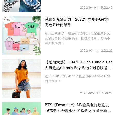
2022-04-01 15:22:40
減齡又充滿活力！2022年春夏必Get的
亮色系時尚單品
春天正式來了！在這樣美好的天氣配搭減齡又
充滿活力的亮色系單品，搶眼又顯白，充滿小
清新的感覺！
2022-03-11 12:22:22
【近期大熱】CHANEL Top Handle Bag
人氣超越Classic Boy Bag？迷你版意想
不到的更高貴、精緻
連BLACKPINK Jennie也是Top Handle Bag
的用家啊！
2021-02-19 17:59:27
BTS《Dynamite》MV糖果色打歌服以
16萬美元天價成交 所得收入捐贈至非牟