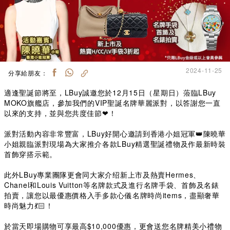
2024-11-25
分享給朋友：
適逢聖誕節將至，LBuy誠邀您於12月15日（星期日）蒞臨LBuy
MOKO旗艦店，參加我們的VIP聖誕名牌華麗派對，以答謝您一直
以來的支持，並與您共度佳節❤！
派對活動內容非常豐富，LBuy好開心邀請到香港小姐冠軍👑陳曉華
小姐親臨派對現場為大家推介各款LBuy精選聖誕禮物及作最新時裝
首飾穿搭示範。
此外LBuy專業團隊更會同大家介绍新上市及熱賣Hermes、
Chanel和Louis Vuitton等名牌款式及進行名牌手袋、首飾及名錶
拍賣，讓您以最優惠價格入手多款心儀名牌時尚items，盡顯奢華
時尚魅力💃🏻！
於當天即場購物可享最高$10,000優惠，更會送您名牌精美小禮物