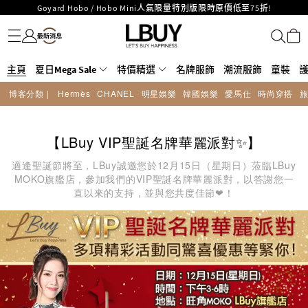
Goyard Hobo / Hobo Mini人氣限量特別版限時原價低至75折!
名牌服飾
潮流服飾
童裝
護膚美妝
香水香薰
個人護理
母嬰護理
遊戲及精品玩具
文儀用品
家居生活
電子產品
美食
醫藥保健
運動與戶外用品
LBuy呈獻 - Hermès 及 Chanel 手袋及首飾原價低至6折，立即入手!
LBuy Nintendo Switch / Nintendo Switch 2 正規商品零售店登陸MOKO 4樓
MOKO 1樓175號鋪旗艦店特設名牌Hermès、CHANEL及LV專區！
426號舖！
重要通告：銀行轉帳及轉數快付款注意事項
主頁
夏日Mega Sale
特價精選
名牌服飾
潮流服飾
童裝
購物滿HKD500即享免運費！
博客分類 |
Hermès
CHANEL
明星娛樂
韓國娛樂
愛馬仕
時尚穿搭
LBuy獲香港知識產權署頒發2026《正版正貨承諾》商標
LBuy MEGA SALE 精選名牌手袋及小皮具低至6折
【LBuy VIP聖誕名牌華麗派對✨】
適逢聖誕節將至，LBuy誠邀您於12月15日（星期日）蒞臨LBuy
MOKO旗艦店，參加我們的VIP聖誕名牌華麗派對，以答謝您一
直以來的支持，並與您共度佳節❤！