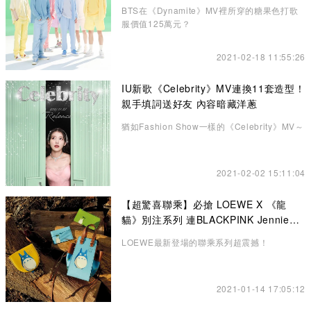
利機構
BTS在《Dynamite》MV裡所穿的糖果色打歌
服價值125萬元？
2021-02-18 11:55:26
IU新歌《Celebrity》MV連換11套造型！
親手填詞送好友 內容暗藏洋蔥
猶如Fashion Show一樣的《Celebrity》MV～
2021-02-02 15:11:04
【超驚喜聯乘】必搶 LOEWE X 《龍
貓》別注系列 連BLACKPINK Jennie也
悄悄入手了！
LOEWE最新登場的聯乘系列超震撼！
2021-01-14 17:05:12