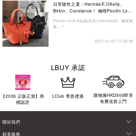
日常隨性之選：Hermès不只Kelly、
Birkin、Constance！ 極簡Picotin Lock
水桶包讓你愛不釋手
Picotin Lock Bag如何加入Hermès的「斷貨家
族」？
2021-01-07 17:36:02
LBUY 承諾
購物滿HKD500即享
【
2026
正版正貨】商
LClub 尊貴禮遇
免費送貨上門
標認證
關於我們
顧客服務