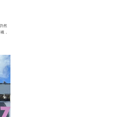
仍然
陪襯，