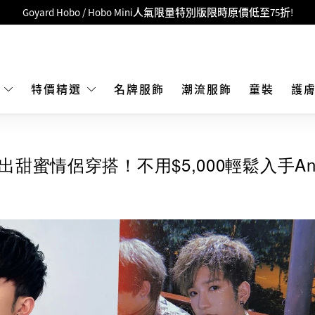
Goyard Hobo / Hobo Mini人氣限量特別版限時原價低至75折!
LBuy呈獻 - Hermès 及 Chanel 手袋及首飾原價低至6折，立即入手!
 Nintendo Switch / Nintendo Switch 2 正規商品零售店登陸MOKO 4樓4
MOKO 1樓175號鋪旗艦店特設名牌Hermès、CHANEL及LV專區！
E
特價精選
名牌服飾
潮流服飾
童裝
護
重要通告：銀行轉帳及轉數快付款注意事項
購物滿HKD500即享免運費！
甜蜜情侶穿搭！不用$5,000輕鬆入手Ans
LBuy獲香港知識產權署頒發2026《正版正貨承諾》商標
LBuy MEGA SALE 精選名牌手袋及小皮具低至6折