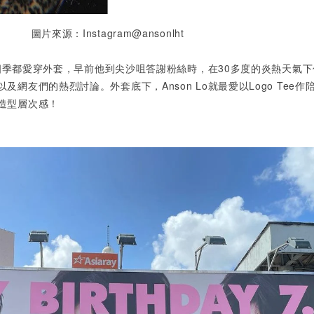
圖片來源：Instagram@ansonlht
四季都愛穿外套，早前他到尖沙咀答謝粉絲時，在
30
多度的炎熱天氣下
以及網友們的熱烈討論。外套底下，
Anson Lo
就最愛以
Logo Tee
作
造型層次感！