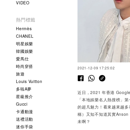
VIDEO
熱門標籤
Hermès
CHANEL
明星娛樂
韓國娛樂
愛馬仕
時尚穿搭
2021-12-09 17:25:02
旅遊
Louis Vuitton
多啦A夢
近日，2021 年香港 Goo
星級推介
「本地娛樂名人熱搜榜」第一
Gucci
的超凡魅力！看來越來越多香港
卡通動漫
稱）又知不知道其實Anson
送禮活動
未啊？
迷你手袋