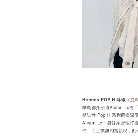
Hermès POP H
耳環（
立
剛剛都介紹過Anson Lo有
標誌性 Pop H 系列同樣
Anson Lo一身韓系野性打
們，而且價錢相當親民，配