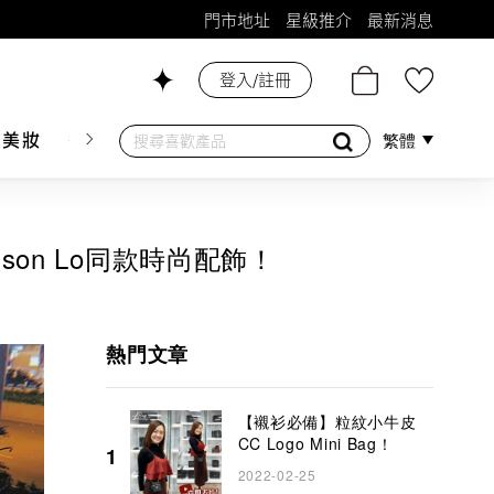
門市地址
星級推介
最新消息
登入/註冊
26號舖！
膚美妝
香水香薰
個人護理
母嬰護理
遊戲及精品
繁體
on Lo同款時尚配飾！
熱門文章
【襯衫必備】粒紋小牛皮
CC Logo Mini Bag！
1
2022-02-25