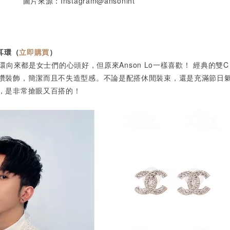
圖片來源：Instagram@ansonlht
耳環（
立即購買
）
 耳環向來都是女士們的心頭好，但原來Anson Lo一樣喜歡！ 經典的雙C 
鑽裝飾，簡潔而且不失造型感。不論是配搭休閒裝束，還是充滿節日
，是非常搶眼又百搭的！