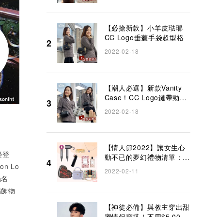
【必搶新款】小羊皮琺瑯
CC Logo垂蓋手袋超型格
2
2022-02-18
【潮人必選】新款Vanity
Case！CC Logo鏈帶勁吸
3
睛!
2022-02-18
【情人節2022】讓女生心
榮登
動不已的夢幻禮物清單：名
4
 Lo
牌手袋、首飾、香水、美容
2022-02-11
電子產品推薦
絲名
侶飾物
【神徒必備】與教主穿出甜
蜜情侶穿搭！不用$5,000