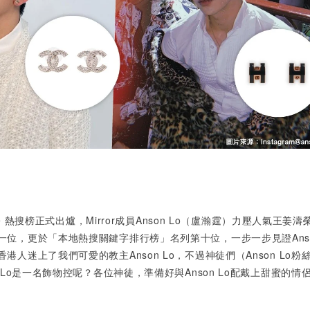
gle 熱搜榜正式出爐，Mirror成員Anson Lo（盧瀚霆）力壓人氣王姜濤
位，更於「本地熱搜關鍵字排行榜」名列第十位，一步一步見證Anson
人迷上了我們可愛的教主Anson Lo，不過神徒們（Anson Lo粉
 Lo是一名飾物控呢？各位神徒，準備好與Anson Lo配戴上甜蜜的情