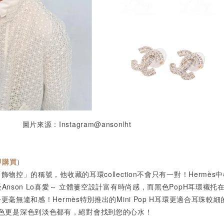
圖片來源：Instagram@ansonlht
即購買
）
「飾物控」的稱號，他收藏的耳環collection不會只有一對！Hermès
深受Anson Lo喜愛～ 立體簍空設計富有時尚感，而黑色PopH耳環襯托
扮更毫無違和感！Hermès特別推出的Mini Pop H耳環更適合耳珠較
色更是深色到淡色都有，絕對會找到您的心水！