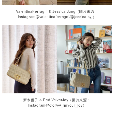
ValentinaFerragni & Jessica Jung
（圖片來源：
Instagram@valentinaferragni/@jessica.syj
）
新木優子 & Red VelvetJoy
（圖片來源：
Instagram@dior/@_imyour_joy
）