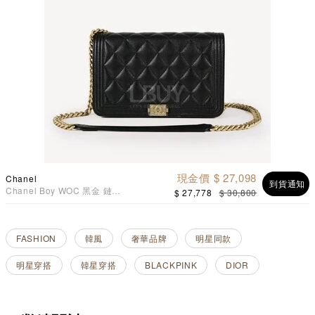
現金價 $ 27,098
Chanel
到貨通知
Chanel Boy WOC 黑金 鏈帶
$ 27,778
$ 30,800
包 AP1117
FASHION
韓風
奢華品牌
明星同款
明星穿搭
韓星穿搭
BLACKPINK
DIOR