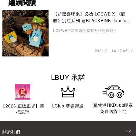
繼續閱讀
【超驚喜聯乘】必搶 LOEWE X 《龍
貓》別注系列 連BLACKPINK Jennie也
悄悄入手了！
LOEWE最新登場的聯乘系列超震撼！
2021-01-14 17:05:12
LBUY 承諾
購物滿HKD500即享
【
2026
正版正貨】商
LClub 尊貴禮遇
免費送貨上門
標認證
關於我們