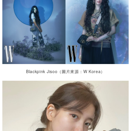
Blackpink Jisoo（
圖片來源：W Korea）