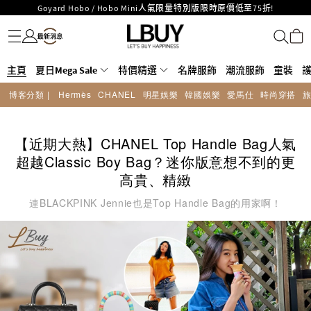
LBuy呈獻 - Hermès 及 Chanel 手袋及首飾原價低至6折，立即入手!
名牌服飾
潮流服飾
童裝
護膚美妝
香水香薰
個人護理
母嬰護理
遊戲及精品玩具
文儀用品
家居生活
電子產品
美食
醫藥保健
運動與戶外用品
LBuy Nintendo Switch / Nintendo Switch 2 正規商品零售店登陸MOKO 4樓
MOKO 1樓175號鋪旗艦店特設名牌Hermès、CHANEL及LV專區！
426號舖！
重要通告：銀行轉帳及轉數快付款注意事項
主頁
夏日Mega Sale
購物滿HKD500即享免運費！
特價精選
名牌服飾
潮流服飾
童裝
LBuy獲香港知識產權署頒發2026《正版正貨承諾》商標
博客分類 |
Hermès
CHANEL
明星娛樂
韓國娛樂
愛馬仕
時尚穿搭
LBuy MEGA SALE 精選名牌手袋及小皮具低至6折
Goyard Hobo / Hobo Mini人氣限量特別版限時原價低至75折!
【近期大熱】CHANEL Top Handle Bag人氣
超越Classic Boy Bag？迷你版意想不到的更
高貴、精緻
連BLACKPINK Jennie也是Top Handle Bag的用家啊！