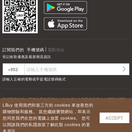
訂閱我們的
手機號碼
電郵地址
登記收取優惠及最新潮流資訊
請輸入正確的電郵或手提電話號碼格式
根據香港法律，不得在業務過程中，向未成年人售賣或供應令人醺醉的酒類
Under the law of Hong Kong, intoxicating liquor must not be sold or
LBuy 使用我們和第三方的 cookies 來改善您的
supplied to a minor in the course of business.
購物體驗和服務。 當您繼續瀏覽網站，即表示
您同意我們在您的電腦上放置 cookies。 您可
ACCEPT
以閱讀我們的私隱政策了解此類 cookies 的更
Copyright ©
2026
LBUY @ LOFTY LIMITED. All Rights Reserved.
多資訊。