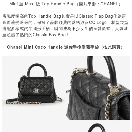
Mini
至
Maxi
版
Top Handle Bag
（圖片來源：
CHANEL
）
辨識度極高的Top Handle Bag
其實是以
Classic Flap Bag
作為藍
圖而演變過來的，保留了品牌經典的菱格紋及
CC Logo
，梯型袋型
搭配多樣式的半圓形手柄，瞬間成為不少女生的至愛款式，人氣甚
至超越了熱門的
Classic Boy Bag
！
Chanel Mini Coco Handle
迷你手挽垂蓋手袋（按此購買）