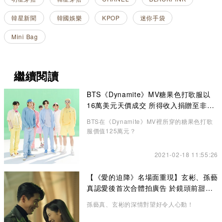
韓星新聞
韓國娛樂
KPOP
迷你手袋
Mini Bag
繼續閱讀
BTS《Dynamite》MV糖果色打歌服以
16萬美元天價成交 所得收入捐贈至非牟
利機構
BTS在《Dynamite》MV裡所穿的糖果色打歌
服價值125萬元？
2021-02-18 11:55:26
【《愛的迫降》名場面重現】玄彬、孫藝
真認愛後首次合體拍廣告 於鏡頭前甜蜜
放閃
孫藝真、玄彬的深情對望好令人心動！