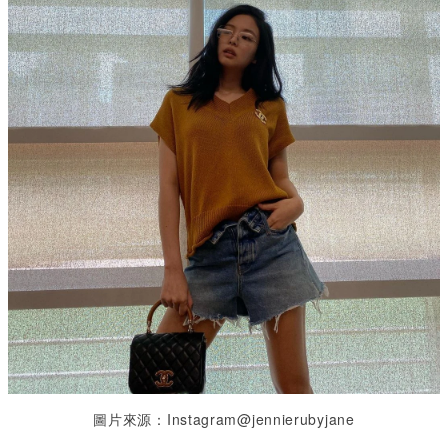
圖片來源：Instagram@jennierubyjane