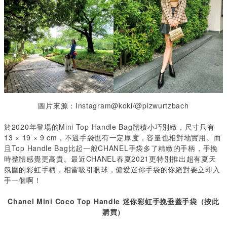
圖片來源：Instagram@koki/@pizwurtzbach
於2020年登場的Mini Top Handle Bag體積小巧別緻，尺寸只有
13 × 19 × 9 cm
，不過手袋也有一定厚度，容量也相對地實用。而
且
Top Handle Bag
比起一般
CHANEL
手袋多了精緻的手柄，
手挽
時整體感覺更高貴。最近CHANEL
春夏
2021
更特別推出超有夏天
氛圍的彩虹手柄，相當吸引眼球，偏愛迷你手袋的
你絕對要立即入
手一個啊！
Chanel Mini Coco Top Handle
迷你彩虹手挽垂蓋手袋（按此
購買）