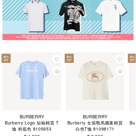
43
34
35
%
%
%
OFF
OFF
OFF
BURBERRY
BURBERRY
Burberry Logo 短袖棉質 T
Burberry 女裝戰馬圖案棉質
B
恤 粉藍色 8105653
白色T恤 81098171