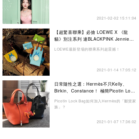
2021-02-02 15:11:04
【超驚喜聯乘】必搶 LOEWE X 《龍
貓》別注系列 連BLACKPINK Jennie也
悄悄入手了！
LOEWE最新登場的聯乘系列超震撼！
2021-01-14 17:05:12
日常隨性之選：Hermès不只Kelly、
Birkin、Constance！ 極簡Picotin Lock
水桶包讓你愛不釋手
Picotin Lock Bag如何加入Hermès的「斷貨家
族」？
2021-01-07 17:36:02