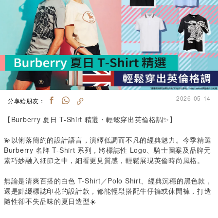
2026-05-14
分享給朋友：
【Burberry 夏日
T-Shirt
精選・輕鬆穿出英倫格調✨】
💫以俐落簡約的設計語言，演繹低調而不凡的經典魅力。今季精選
Burberry 名牌
T-Shirt
系列，將標誌性
Logo
、騎士圖案及品牌元
素巧妙融入細節之中，細看更見質感，輕鬆展現英倫時尚風格。
無論是清爽百搭的白色
T-Shirt
／
Polo Shirt
、經典沉穩的黑色款，
還是點綴標誌印花的設計款，都能輕鬆搭配牛仔褲或休閒褲，打造
隨性卻不失品味的夏日造型☀️