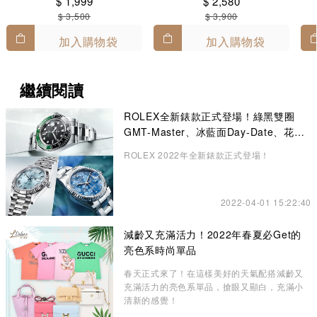
$ 1,999
$ 2,580
$ 3,500
$ 3,900
加入購物袋
加入購物袋
繼續閱讀
ROLEX全新錶款正式登場！綠黑雙圈
GMT-Master、冰藍面Day-Date、花卉
錶面Datejust成矚目焦點
ROLEX 2022年全新錶款正式登場！
2022-04-01 15:22:40
減齡又充滿活力！2022年春夏必Get的
亮色系時尚單品
春天正式來了！在這樣美好的天氣配搭減齡又
充滿活力的亮色系單品，搶眼又顯白，充滿小
清新的感覺！