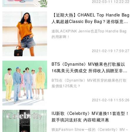
2022-03-11 12:22:22
【近期大熱】CHANEL Top Handle Bag
人氣超越Classic Boy Bag？迷你版意想
不到的更高貴、精緻
連BLACKPINK Jennie也是Top Handle Bag
的用家啊！
2021-02-19 17:59:27
BTS《Dynamite》MV糖果色打歌服以
16萬美元天價成交 所得收入捐贈至非牟
利機構
BTS在《Dynamite》MV裡所穿的糖果色打歌
服價值125萬元？
2021-02-18 11:55:26
IU新歌《Celebrity》MV連換11套造型！
親手填詞送好友 內容暗藏洋蔥
猶如Fashion Show一樣的《Celebrity》MV～