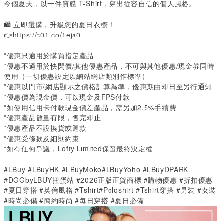
今個夏天，以一件質感
T-Shirt
，穿出從容自信的個人風格。
🛍️
立即選購，升級您的夏日衣櫥！
👉
https://c01.co/1eja0
*優惠只適用於購買指定產品
*優惠不適用於快閃價/其他優惠產品，不可與其他優惠/現金券同時
使用（一切優惠設定以網站網店類別作標準）
*優惠以門市/網店顯示之價格計算為準，優惠期由即日至另行通知
*優惠價為現金價，可以現金及FPS付款
*如使用信用卡付款現金價差產品，需另加2.5%手續費
*優惠產品數量有限，售完即止
*優惠產品不設換貨或退款
*優惠受條款及細則約束
*如有任何爭議，Lofty Limited保留最終決定權
#LBuy #LBuyHK #LBuyMoko#LBuyYoho #LBuyDPARK
#DGGbyLBUY扭蛋站 #2026正版正貨商標 #購物優惠 #折扣優惠
#夏日穿搭 #英倫風格
#Tshirt#Poloshirt #Tshirt
穿搭 #男裝 #女裝
#時尚必備 #簡約時尚 #每日穿搭
#
夏日必備