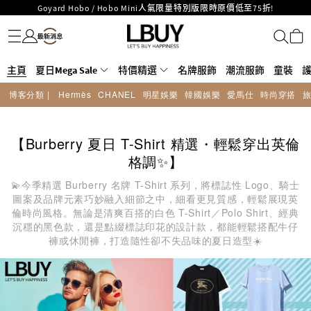
Goyard Hobo / Hobo Mini人氣限量特別版限時原價低至75折!
名牌服飾
潮流服飾
童裝
護膚美妝
香水香薰
個人護理
母嬰護理
遊戲及精品玩具
文儀用品
家居生活
電子產品
美食
醫藥保健
運動與戶外用品
LBuy呈獻 - Hermès 及 Chanel 手袋及首飾原價低至6折，立即入手!
LBuy Nintendo Switch / Nintendo Switch 2 正規商品零售店登陸MOKO 4樓
MOKO 1樓175號鋪旗艦店特設名牌Hermès、CHANEL及LV專區！
426號舖！
重要通告：銀行轉帳及轉數快付款注意事項
主頁
夏日Mega Sale
特價精選
名牌服飾
潮流服飾
童裝
購物滿HKD500即享免運費！
博客分類 |
Hermès
CHANEL
明星娛樂
韓國娛樂
愛馬仕
時尚穿搭
LBuy獲香港知識產權署頒發2026《正版正貨承諾》商標
LBuy MEGA SALE 精選名牌手袋及小皮具低至6折
【Burberry 夏日 T-Shirt 精選・輕鬆穿出英倫
格調✨】
💫今季精選 Burberry 名牌 T-Shirt 系列，將標誌性 Logo、騎士
圖案及品牌元素巧妙融入細節之中，細看更見質感，輕鬆展現英
倫時尚風格。無論是清爽百搭的白色 T-Shirt／Polo Shirt、經典
沉穩的黑色款，還是點綴標誌印花的設計款，都能輕鬆搭配牛仔
褲或休閒褲，打造隨性卻不失品味的夏日造型☀️