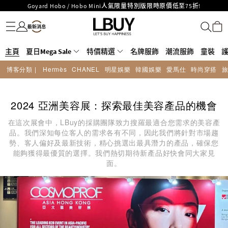
Goyard Hobo / Hobo Mini人氣限量特別版限時原價低至75折!
名牌服飾
潮流服飾
童裝
護膚美妝
香水香薰
個人護理
母嬰護理
遊戲及精品玩具
文儀用品
家居生活
電子產品
美食
醫藥保健
運動與戶外用品
LBuy呈獻 - Hermès 及 Chanel 手袋及首飾原價低至6折，立即入手!
LBuy Nintendo Switch / Nintendo Switch 2 正規商品零售店登陸MOKO 4樓
MOKO 1樓175號鋪旗艦店特設名牌Hermès、CHANEL及LV專區！
426號舖！
重要通告：銀行轉帳及轉數快付款注意事項
主頁
夏日Mega Sale
特價精選
名牌服飾
潮流服飾
童裝
購物滿HKD500即享免運費！
博客分類 |
Hermès
CHANEL
明星娛樂
韓國娛樂
愛馬仕
時尚穿搭
LBuy獲香港知識產權署頒發2026《正版正貨承諾》商標
LBuy MEGA SALE 精選名牌手袋及小皮具低至6折
2024 亞洲美容展：探索最佳美容產品的機會
在這次展會中，LBuy的採購團隊致力搜羅最適合您需求的美容產
品。我們深知每位客人的需求各有不同，因此我們將針對市場趨
勢、客人偏好及最新技術，精心挑選出最具潛力的產品，確保您
能夠獲得最優質的選擇。我們熱切期待新產品好快會同大家見
面。