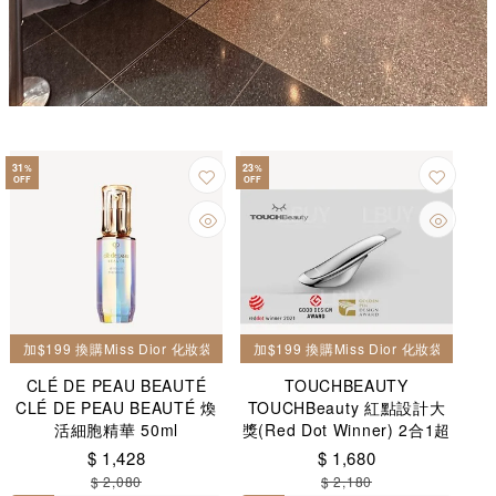
31
23
%
%
OFF
OFF
加$199 換購Miss Dior 化妝袋一個
加$199 換購Miss Dior 化妝袋一個
CLÉ DE PEAU BEAUTÉ
TOUCHBEAUTY
CLÉ DE PEAU BEAUTÉ 煥
TOUCHBeauty 紅點設計大
活細胞精華 50ml
獎(Red Dot Winner) 2合1超
聲波美容儀
$ 1,428
$ 1,680
$ 2,080
$ 2,180