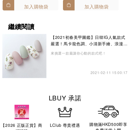
加入購物袋
加入購物袋
繼續閱讀
【2021初春美甲圖鑑】日韓IG人氣款式
嚴選！馬卡龍色調、小清新手繪、浪漫乾
燥花
來挑選一款最讓你心動的款式吧！
2021-02-11 15:00:17
LBUY 承諾
購物滿HKD500即享
【
2026
正版正貨】商
LClub 尊貴禮遇