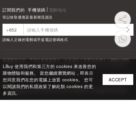
訂閱我們的
手機號碼
電郵地址
登記收取優惠及最新潮流資訊
請輸入正確的電郵或手提電話號碼格式
根據香港法律，不得在業務過程中，向未成年人售賣或供應令人醺醉的酒類
Under the law of Hong Kong, intoxicating liquor must not be sold or
LBuy 使用我們和第三方的 cookies 來改善您的
supplied to a minor in the course of business.
購物體驗和服務。 當您繼續瀏覽網站，即表示
您同意我們在您的電腦上放置 cookies。 您可
ACCEPT
以閱讀我們的私隱政策了解此類 cookies 的更
Copyright ©
2026
LBUY @ LOFTY LIMITED. All Rights Reserved.
多資訊。