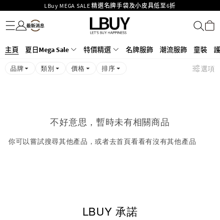
LBuy MEGA SALE 精選名牌手袋及小皮具低至6折
名牌服飾
潮流服飾
童裝
護膚美妝
香水香薰
個人護理
母嬰護理
遊戲及精品玩具
文儀用品
家居生活
電子產品
美食
醫藥保健
運動與戶外用品
Goyard Hobo / Hobo Mini人氣限量特別版限時原價低至75折!
LBuy呈獻 - Hermès 及 Chanel 手袋及首飾原價低至6折，立即入手!
LBuy Nintendo Switch / Nintendo Switch 2 正規商品零售店登陸MOKO 4樓
MOKO 1樓175號鋪旗艦店特設名牌Hermès、CHANEL及LV專區！
426號舖！
主頁
夏日Mega Sale
特價精選
名牌服飾
潮流服飾
童裝
重要通告：銀行轉帳及轉數快付款注意事項
品牌
類別
價格
排序
選項
購物滿HKD500即享免運費！
LBuy獲香港知識產權署頒發2026《正版正貨承諾》商標
不好意思，暫時未有相關商品
你可以嘗試搜尋其他產品，或者去首頁看看有沒有其他產品
LBUY 承諾