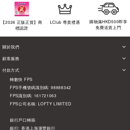
購物滿HKD500即享
【
2026
正版正貨】商
LClub 尊貴禮遇
免費送貨上門
標認證
關於我們
顧客服務
付款方式
轉數快 FPS
FPS手機號碼識別碼: 98888342
FPS識別碼: 161721063
FPS公司名稱: LOFTY LIMITED
銀行戶口轉賬
銀行: 香港上海滙豐銀行