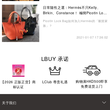
日常隨性之選：Hermès不只Kelly、
Birkin、Constance！ 極簡Picotin Lock
水桶包讓你愛不釋手
Picotin Lock Bag如何加入Hermès的「斷貨家
族」？
2021-01-07 17:36:02
LBUY 承诺
购物满HKD500即享
【
2026
正版正货】商
LClub 尊贵礼遇
免费送货上门
标认证
关于我们