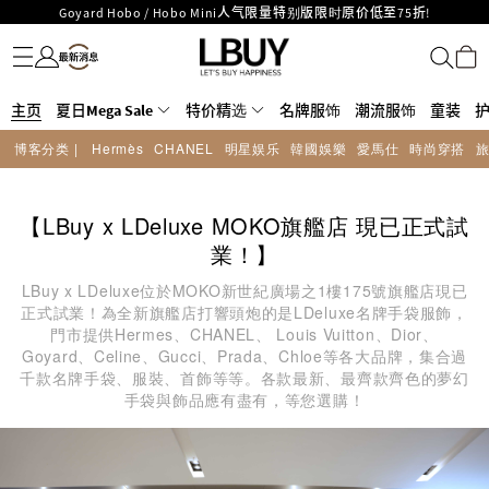
LBuy呈献 - Hermès 及 Chanel 手袋及首饰低至6折，立即入手!
名牌服饰
潮流服饰
童装
护肤美妆
香水香薰
个人护理
母婴护理
游戏及精品玩具
文仪用品
家居生活
电子产品
美食
医药保健
运动与户外用品
LBuy Nintendo Switch / Nintendo Switch 2 正规商品零售店登陆MOKO 4楼
MOKO 1楼175号铺旗舰店特设名牌Hermès、CHANEL及LV专区！
426号铺！
重要通告：银行转帐及转数快付款注意事项
主页
夏日Mega Sale
购物满HKD500即享免运费！
特价精选
名牌服饰
潮流服饰
童装
LBuy获香港知识产权署颁发2026《正版正货承诺》商标
博客分类 |
Hermès
CHANEL
明星娱乐
韓國娛樂
愛馬仕
時尚穿搭
LBuy MEGA SALE 精选名牌手袋及小皮具低至6折
Goyard Hobo / Hobo Mini人气限量特别版限时原价低至75折!
【LBuy x LDeluxe MOKO旗艦店 現已正式試
業！】
LBuy x LDeluxe位於MOKO新世紀廣場之1樓175號旗艦店現已
正式試業！為全新旗艦店打響頭炮的是LDeluxe名牌手袋服飾，
門市提供Hermes、CHANEL、 Louis Vuitton、Dior、
Goyard、Celine、Gucci、Prada、Chloe等各大品牌，集合過
千款名牌手袋、服裝、首飾等等。各款最新、最齊款齊色的夢幻
手袋與飾品應有盡有，等您選購！