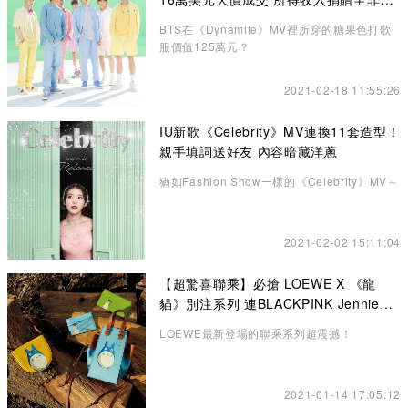
利機構
BTS在《Dynamite》MV裡所穿的糖果色打歌
服價值125萬元？
2021-02-18 11:55:26
IU新歌《Celebrity》MV連換11套造型！
親手填詞送好友 內容暗藏洋蔥
猶如Fashion Show一樣的《Celebrity》MV～
2021-02-02 15:11:04
【超驚喜聯乘】必搶 LOEWE X 《龍
貓》別注系列 連BLACKPINK Jennie也
悄悄入手了！
LOEWE最新登場的聯乘系列超震撼！
2021-01-14 17:05:12