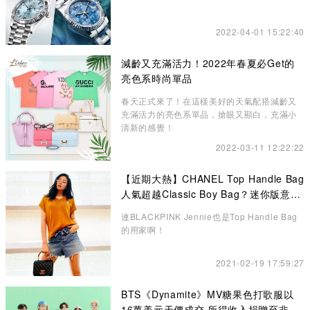
2022-04-01 15:22:40
減齡又充滿活力！2022年春夏必Get的
亮色系時尚單品
春天正式來了！在這樣美好的天氣配搭減齡又
充滿活力的亮色系單品，搶眼又顯白，充滿小
清新的感覺！
2022-03-11 12:22:22
【近期大熱】CHANEL Top Handle Bag
人氣超越Classic Boy Bag？迷你版意想
不到的更高貴、精緻
連BLACKPINK Jennie也是Top Handle Bag
的用家啊！
2021-02-19 17:59:27
BTS《Dynamite》MV糖果色打歌服以
16萬美元天價成交 所得收入捐贈至非牟