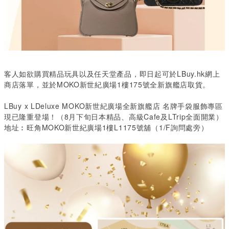
客人如欲購買精品玩具以及任天堂產品，即日起可於LBuy.hk網上
商店落單，並於MOKO新世紀廣場1樓175號全新旗艦店取貨。
LBuy x LDeluxe MOKO新世紀廣場全新旗艦店
名牌手袋服飾專區
現已隆重登場！（8月下旬日本精品、高級Cafe及LTrip全面開業）
地址︰旺角MOKO新世紀廣場1樓L1175號舖（1/F詢問處旁）