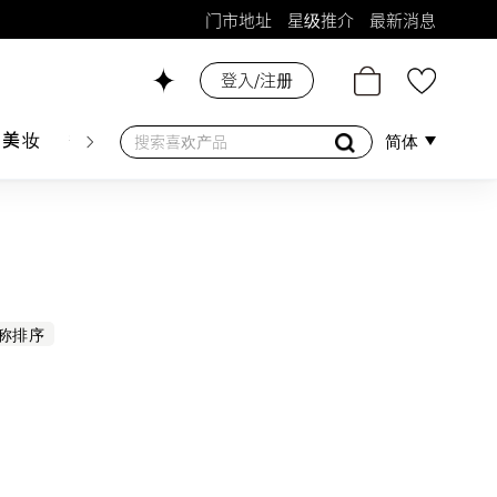
门市地址
星级推介
最新消息
登入/注册
26号铺！
肤美妆
香水香薰
个人护理
母婴护理
游戏及精品
简体
称排序