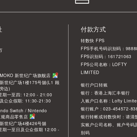
址
付款方式
转数快 FPS
FPS手机号码识别码：98888
市
FPS识别码：161721063
FPS公司名称：LOFTY
LIMITED
角 MOKO 新世纪广场旗舰店
新世纪广场1楼175号舖(L1 顾
银行户口转账
旁边)
银行 : 香港上海汇丰银行
期一至四: 12:00 - 21:00
众假期: 11:30-21:30
入账户口名称 : Lofty Limite
银行账户 : 023-454572-83
ndo Switch / Nintendo
2 正规商品零售店
银行转帐或转数快时：请清
O新世纪广场4楼426号舖
实账户公司名称、账户号码
星期一至日及公众假期 12:00 -
别码