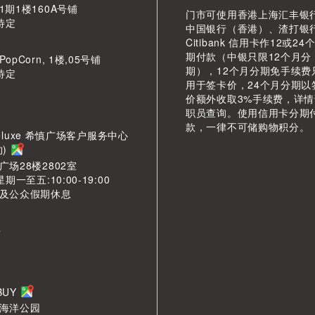
期1楼160A号铺
门市可使用香港上海汇丰银
待定
中国银行（香港）、渣打银
Citibank 信用卡作12或24
期付款（中银只限12个月分
pCorn, 1楼,05号铺
期），12个月分期免手续费
待定
用于签卡价，24个月分期以
价额外收取3%手续费，详
职员查询。使用信用卡分期
款，一律不可储购物积分。
LDeluxe 希慎广场客户服务中心
约)
场28楼2802室
期一至五:10:00-19:00
及公众假期休息
市
LBUY
海洋公园