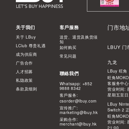
门市地
关于我们
客戶服務
关于 LBuy
送货、退货及换货须
知
LClub 尊贵礼遇
LBUY 门
如何购买
成为供应商
常见问题
九龙
广告合作
LBuy 旺
人才招募
聯絡我們
旺角MOKO
私隐政策
客服务中心
Whatsapp: +852
9888 8342
条款及细则
营业时间: 星
星期五至日及公
客⼾服务:
csorder@lbuy.com
LBuy Ninte
宣传推广:
Switch 
marketing@lbuy.hk
旺角MOK
采购合作:
营业时间: 
merchant@lbuy.hk
21:00