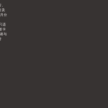
行、
行及
个月分
只适
签卡
情请与
付