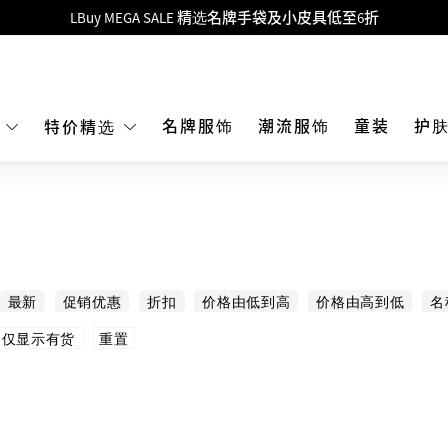
Goyard Hobo / Hobo Mini人气限量特别版限时原价低至75折!
LBuy呈献 - Hermès 及 Chanel 手袋及首饰低至6折，立即入手!
 Nintendo Switch / Nintendo Switch 2 正规商品零售店登陆MOKO 4楼4
MOKO 1楼175号铺旗舰店特设名牌Hermès、CHANEL及LV专区！
名牌服饰
潮流服饰
童装
护
E
特价精选
重要通告：银行转帐及转数快付款注意事项
购物满HKD500即享免运费！
LBuy获香港知识产权署颁发2026《正版正货承诺》商标
LBuy MEGA SALE 精选名牌手袋及小皮具低至6折
最新
促销优惠
折扣
价格由低到高
价格由高到低
名
重置
仅显示有货