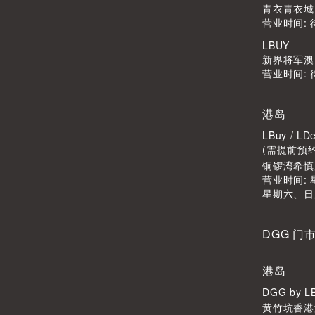
青衣青衣城1
营业时间: 
LBUY
新界将军澳Po
营业时间: 
港岛
LBuy / 
(需提前预
铜锣湾希慎广
营业时间: 星
星期六、日
DGG 门
港岛
DGG by 
黄竹坑香港