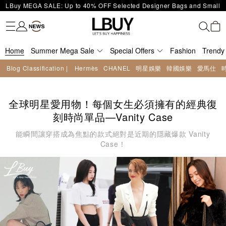
Enjoy Up to 25% Off Original Price for Goyard Hobo / Hobo Mini
Fashion
Trendy brand
Kidswear
Beauty
Fragrance
Personal Care
Mother Care & Baby
Games and fine toys
Stationery
Home Living
Electronics
Food
Health Care
Outdoor
LBuy Exclusive : Hermès / Chanel handbags and jewellery up to 40%
Limited Edition!
LBuy Nintendo Switch / Nintendo Switch 2 Official Product Retail Store
off—shop now!
The 10,000 feet flagship store with Hermès、CHANEL and LV areas at
is now open at Shop 426, Level 4, MOKO！
Home
Important Notice: Prevent Fraud for Bank Transfer & FPS
Summer Mega Sale
MOKO shop 175, 1/F!
Special Offers
Fashion
Trendy
Free Delivery over HKD500!
Blog Classification |
Hermès
CHANEL
明星娛樂
韓國娛樂
愛馬仕
LBuy receives Hong Kong IPD's 2026 'No Fakes Pledge' mark.
LBuy MEGA SALE: Up to 40% OFF Selected Designer Bags and Small
Leather Goods!
全球明星愛用物！每個女生必須擁有的經典復
刻時尚單品—Vanity Case
能瞬間讓穿搭成為焦點的款式絕對是近期的隱藏爆款 Vanity
Case！