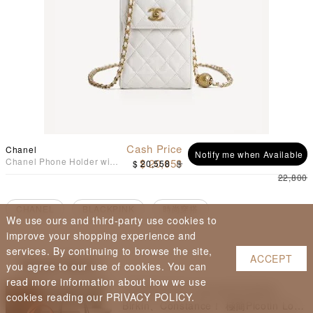
Cash Price
Chanel
Notify me when Available
Chanel Phone Holder with
$ 20,058
$ 20,558
$
Chain in White AP1448
22,800
CHANEL
BLACKPINK
時尚穿搭
We use ours and third-party use cookies to
improve your shopping experience and
services. By continuing to browse the site,
ACCEPT
Read Next
you agree to our use of cookies. You can
read more information about how we use
日常隨性之選：Hermès不只Kelly、
cookies reading our PRIVACY POLICY.
Birkin、Constance！ 極簡Picotin Lock