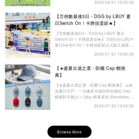
2026-08-01 10:00:00
通齊備😆，非常實用！無論係紅、黃、藍定係
紫色皮克敏，隨時隨地陪住你出街、生活，營
【⏰倒數最後3日・DGG by LBUY 夏
造滿滿療癒感～ 🛒即刻入手：
https://c01.co/1estv 📍LBuy 門市及網店
日Switch On！卡牌扭蛋節🔥】
LBuy.com 現貨發售中
【⏰倒數最後3日・DGG by LBUY 夏日
Switch On！卡牌扭蛋節🔥】 DGG by LBUY
夏日Switch On！卡牌扭蛋節正式進入最後3
日！🔥把握最後機會到將軍澳東港城，盡情探
2026-07-31 10:00:00
索卡牌與扭蛋玩樂樂園，入手心儀收藏！🎉
🌀現場設有近500部扭蛋機大型專區，匯聚多
【☀️盛夏出遊之選・防曬 Cap 帽推
款人氣正版角色扭蛋🧩，包括 Chiikawa、
Mofusand、Miffy、多啦A夢、Pok&#233;m
薦】
【☀️盛夏出遊之選・防曬 Cap 帽推薦】 🧢炎
炎夏日出門，一頂兼具功能與時尚感的 Cap
帽絕對不能少！LBuy 精選多款 Streetwear
Caps，從經典黑白、復古牛仔到時尚 Logo
2026-07-30 10:00:00
設計，輕鬆滿足不同穿搭風格。不但能有效防
曬遮陽，更可修飾臉型，瞬間提升整體造型
感，讓日常穿搭更顯俐落有型。 無論是日常
休閒、運動風穿搭，還是旅行度假 Outfit，都
Browse More
能輕鬆駕馭。百搭易襯的設計不