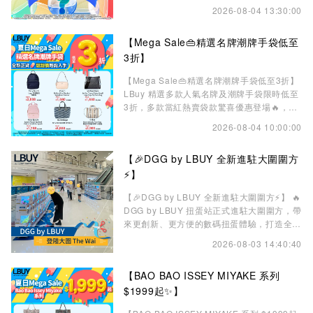
合多款正版人氣角色扭蛋及精選驚喜款式，部
2026-08-04 13:30:00
分扭蛋原價高達 $88，現在只需 $10，即有
機會以超值價帶走心儀收藏😍 我們支援全港
【Mega Sale👜精選名牌潮牌手袋低至
主流電子支付方式💳，包括 Apple Pay、八
達通、微信支付、Google Pay、Visa、
3折】
Mastercard、
【Mega Sale👜精選名牌潮牌手袋低至3折】
LBuy 精選多款人氣名牌及潮牌手袋限時低至
3折，多款當紅熱賣袋款驚喜優惠登場🔥，讓
您以超值甜甜價入手心儀逸品，輕鬆打造專屬
2026-08-04 10:00:00
夏日的奢華魅力💎。 優惠產品數量有限，售
完即止！趁著夏日 Mega Sale，把握限時甜
【🎉DGG by LBUY 全新進駐大圍圍方
甜價優惠，即刻親臨 LBuy 門市或瀏覽官網
https://c01.co/1esKC 搶先選購🛍️！ 🌟LBuy
⚡】
獲
【🎉DGG by LBUY 全新進駐大圍圍方⚡】 🔥
DGG by LBUY 扭蛋站正式進駐大圍圍方，帶
來更創新、更方便的數碼扭蛋體驗，打造全新
玩樂據點！無論是逛街、食飯，抑或放工放學
2026-08-03 14:40:40
經過，都可以隨時停下腳步，享受扭蛋帶來的
驚喜與樂趣，為日常生活增添更多小確幸💖
【BAO BAO ISSEY MIYAKE 系列
🌀多款正版人氣扭蛋角色齊集登場，從
Chiikawa、Mofusand、Miffy、多啦A夢，到
$1999起✨】
Sanrio、迪士尼、麵包超