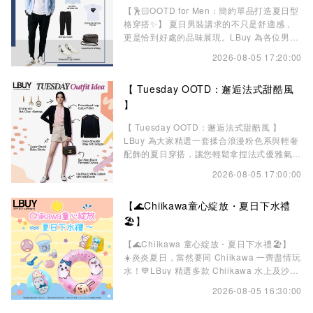
【🕺🏻OOTD for Men：簡約單品打造夏日型
格穿搭✨】 夏日男裝講求的不只是舒適感，
更是恰到好處的品味展現。LBuy 為各位男士
精選一套兼具法式優雅與隨性氣息的夏日造
2026-08-05 17:20:00
型，以低飽和度色系營造清爽層次感，輕鬆提
升整體穿搭質感。 🩵Ami Paris 男裝紅心恤
【 Tuesday OOTD：邂逅法式甜酷風
衫 淺藍色 夏日必備的淺藍色襯衫，清爽百
搭。經典 A 字紅心刺繡低調展現法式格調，
】
打開鈕扣作輕薄外搭，立即提升造型層次
【 Tuesday OOTD：邂逅法式甜酷風 】
LBuy 為大家精選一套揉合浪漫粉色系與輕奢
配飾的夏日穿搭，讓您輕鬆拿捏法式優雅氣
場。🧚‍♀️✨ 🔹 繡線 Logo 棉質短袖 T 恤 🌸 萬
2026-08-05 17:00:00
能百搭的基礎 T 恤換上溫柔治癒的淺粉色
調，同色系的精緻繡線 Logo 完美展現低調的
【🌊Chiikawa童心綻放・夏日下水禮
輕奢質感。純棉材質在夏天穿著極其吸汗透
氣，是打造清爽少女 Vibe 的絕美基底！ 🔹
🏖️】
亮片圈紗腰帶短褲
【🌊Chiikawa 童心綻放・夏日下水禮🏖️】
☀️炎炎夏日，當然要同 Chiikawa 一齊盡情玩
水！💙LBuy 精選多款 Chiikawa 水上及沙灘
用品，包括水泡、手袖水泡、沙灘波及沙灘玩
2026-08-05 16:30:00
具套裝等，陪伴大小朋友投入夏日水上樂趣，
盡情享受陽光與歡樂時光✨ 🏊‍♀️人氣款式數量