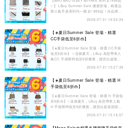
【BAO BAO ISSEY MIYAKE 系列 $1999起
✨】 LBuy Summer Sale 優惠登場，精選品
牌人氣手袋系列均一價 $1,999起！👜品牌標
誌性的拼接設計結合俐落線條，塑造出極具辨
2026-07-31 16:54:24
識度的立體輪廓。輕巧實用之餘，亦能輕鬆配
搭不同造型，從日常穿搭到週末外出，都能展
【☀️夏日Summer Sale 登場・精選
現低調而富有品味的時尚態度。 無論是肩
背、手提，還是作為整體造型的亮眼點綴，
CC手袋低至6折👜】
BAO BAO 袋款都能輕鬆融入不
【☀️夏日Summer Sale 登場・精選 CC手袋
低至6折👜】 ✨這個夏天，LBuy 為您帶來人
氣CC 手袋限時低至6折優惠，讓您以超值甜
甜價入手心儀袋款，輕鬆為夏日造型增添奢華
2026-07-31 15:27:39
優雅魅力💫 精選多個人氣袋款，包括：26新
款Souplissimo、Preppy Coco、25系列 、
【☀️夏日Summer Sale 登場・精選 H
Vanity Case等，精緻優雅，無論日常出行、
度假旅遊，還是週末約會，都能輕鬆
手袋低至6折👜】
【☀️夏日Summer Sale 登場・精選 H 手袋低
至6折👜】✨這個夏天，LBuy 為您帶來人氣
H 手袋限時低至6折優惠，讓您以超值甜甜價
入手心儀袋款，輕鬆為夏日造型增添奢華優雅
2026-07-31 15:16:57
魅力💫精選多個人氣袋款，包括 Kelly、
Lindy、Mini Lindy、Mini Bolide、Garden
【Mega Sale👜精選名牌潮牌手袋低至