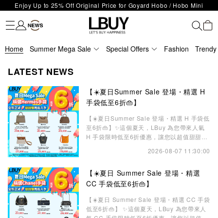
Enjoy Up to 25% Off Original Price for Goyard Hobo / Hobo Mini
Fashion
Trendy brand
Kidswear
Beauty
Fragrance
Personal Care
Mother Care & Baby
Games and fine toys
Stationery
Home Living
Electronics
Food
Health Care
Outdoor
LBuy Exclusive : Hermès / Chanel handbags and jewellery up to 40%
Limited Edition!
LBuy Nintendo Switch / Nintendo Switch 2 Official Product Retail Store
off—shop now!
The 10,000 feet flagship store with Hermès、CHANEL and LV areas at
is now open at Shop 426, Level 4, MOKO！
Home
Important Notice: Prevent Fraud for Bank Transfer & FPS
Summer Mega Sale
MOKO shop 175, 1/F!
Special Offers
Fashion
Trendy
Free Delivery over HKD500!
LATEST NEWS
LBuy receives Hong Kong IPD's 2026 'No Fakes Pledge' mark.
LBuy MEGA SALE: Up to 40% OFF Selected Designer Bags and Small
【☀️夏日Summer Sale 登場・精選 H
Leather Goods!
手袋低至6折👜】
【☀️夏日Summer Sale 登場・精選 H 手袋低
至6折👜】✨這個夏天，LBuy 為您帶來人氣
H 手袋限時低至6折優惠，讓您以超值甜甜價
入手心儀袋款，輕鬆為夏日造型增添奢華優雅
2026-08-07 11:30:00
魅力💫精選多個人氣袋款，包括 Kelly、
Lindy、Mini Lindy、Mini Bolide、Garden
【☀️夏日 Summer Sale 登場・精選
Party、Picotin、Herbag及 Evelyne 等，兼
具經典設計與實用性，無論日常出行
CC 手袋低至6折👜】
【☀️夏日 Summer Sale 登場・精選 CC 手袋
低至6折👜】 ✨這個夏天，LBuy 為您帶來人
氣 CC 手袋限時低至6折優惠，讓您以超值甜