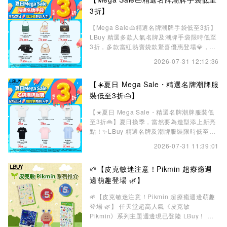
Party、Picotin、Herbag及 Evelyne 等，兼
具經典設計與實用性，無論日常出行
3折】
【Mega Sale👜精選名牌潮牌手袋低至3折】
LBuy 精選多款人氣名牌及潮牌手袋限時低至
3折，多款當紅熱賣袋款驚喜優惠登場💎，讓
您以超值甜甜價入手心儀逸品，輕鬆打造專屬
2026-07-31 12:12:36
夏日的奢華魅力。🔥必買推介：Goyard
Boheme Mini / Musette Bag、LV x TM
【☀️夏日 Mega Sale・精選名牌潮牌服
Cruiser Toiletry Bag、Dior Oblique Book
Tote、Celine Teen
裝低至3折👜】
【☀️夏日 Mega Sale・精選名牌潮牌服裝低
至3折👜】夏日換季，當然要為造型添上新亮
點！✨LBuy 精選名牌及潮牌服裝限時低至3
折，多款人氣品牌服飾驚喜優惠登場，讓您以
2026-07-31 11:39:01
超值價入手心儀單品，輕鬆打造專屬夏日風
格。精選品牌包括：Ami Paris 丶 A.P.C. 丶
🌱【皮克敏迷注意！Pikmin 超療癒週
Balmain 丶Burberry丶Gucci丶Moschino丶
Versace 等。趁著夏日 Mega Sale，把握限
邊萌趣登場 🌿】
時優惠
🌱【皮克敏迷注意！Pikmin 超療癒週邊萌趣
登場 🌿】 任天堂超高人氣《皮克敏
Pikmin》系列主題週邊現已登陸 LBuy！ 從
可愛貼紙、記事本到環保袋等日常生活用品通