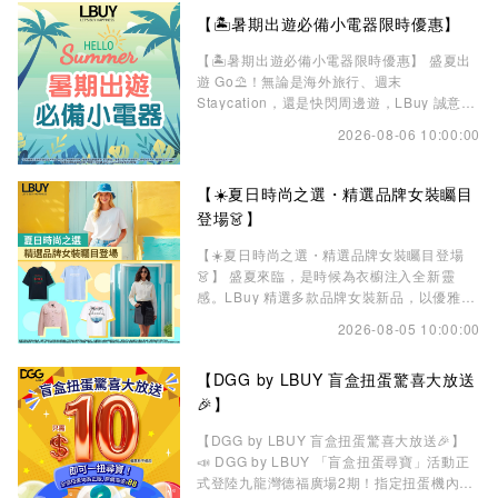
有限，Chiikawa 粉絲萬勿錯過！ 🛍️立即選
【🏝️暑期出遊必備小電器限時優惠】
購：https://c01.co/1dwjG
【🏝️暑期出遊必備小電器限時優惠】 盛夏出
遊 Go⛱️！無論是海外旅行、週末
Staycation，還是快閃周邊遊，LBuy 誠意為
您推介一系列實用又輕巧的隨身小電器，助您
2026-08-06 10:00:00
輕鬆出發，時刻保持最佳狀態✨ 即睇精選推
介🔥： ⚡ LUMENA PRO 4 手提風扇 ⚡
Coolean 韓國BVLY無線迷你直髮夾（蜜蜂
【☀️夏日時尚之選・精選品牌女裝矚目
款・粉色）⚡ ghd 迷你纖巧造型夾⚡ XPower
登場👗】
M5J 2合1超薄鋁合
【☀️夏日時尚之選・精選品牌女裝矚目登場
👗】 盛夏來臨，是時候為衣櫥注入全新靈
感。LBuy 精選多款品牌女裝新品，以優雅剪
裁、舒適面料及時尚設計演繹夏日造型美學，
2026-08-05 10:00:00
讓您輕鬆展現自信魅力與個人風格✨ 從百搭
T-shirt、時尚襯衫式外套、精緻裙裝到型格
【DGG by LBUY 盲盒扭蛋驚喜大放送
Cap 帽，多款人氣品牌單品集時尚感與實穿
性於一身，融合法式優雅與休閒奢華風格。無
🎉】
論日常上班、週末約會、閨蜜聚會，還是度假
【DGG by LBUY 盲盒扭蛋驚喜大放送🎉】
穿搭，都能輕鬆打
📣 DGG by LBUY 「盲盒扭蛋尋寶」活動正
式登陸九龍灣德福廣場2期！指定扭蛋機內集