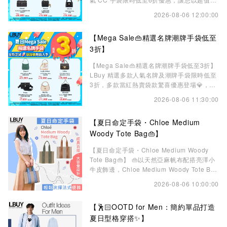
甜價入手心儀袋款，輕鬆為夏日造型增添奢華
2026-08-06 12:00:00
優雅魅力💫 精選多個人氣袋款，包括：26新
款 Souplissimo、皮革背帶包、Preppy
【Mega Sale👜精選名牌潮牌手袋低至
Coco、25系列 、Vanity Case 等，精緻優
雅，無論日常出行、度假旅遊，還是週末約
3折】
會，都能輕
【Mega Sale👜精選名牌潮牌手袋低至3折】
LBuy 精選多款人氣名牌及潮牌手袋限時低至
3折，多款當紅熱賣袋款驚喜優惠登場💎，讓
您以超值甜甜價入手心儀逸品，輕鬆打造專屬
2026-08-06 11:30:00
夏日的奢華魅力。 🔥必買推介：Goyard
Boheme Mini / Musette Bag、LV x TM
【夏日命定手袋・Chloe Medium
Nano Noe、Dior Oblique Book Tote、
Celine Teen Nino B
Woody Tote Bag👜】
【夏日命定手袋・Chloe Medium Woody
Tote Bag👜】 👜以天然亞麻帆布配搭亮澤小
牛皮飾邊，Chloe Medium Woody Tote Bag
將清新夏日氣息與法式時尚美學完美融合。✨
2026-08-06 10:00:00
標誌性 Logo 刺繡織帶配上俐落簡約的袋身線
條，展現低調而不失個性的設計魅力。大容量
【🕺🏻OOTD for Men：簡約單品打造
主隔層搭配實用內袋設計，無論是日常上班、
週末出遊，還是度假旅程，都能輕鬆收納隨身
夏日型格穿搭✨】
所需。