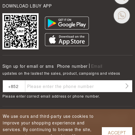
DOWNLOAD LBUY APP
Sign up for email or sms
Phone number
Email
updates on the lastest the sales, product, campaigns and videos
Please enter correct email address or phone number.
We use ours and third-party use cookies to
根據香港法律，不得在業務過程中，向未成年人售賣或供應令人醺醉的酒類
Under the law of Hong Kong, intoxicating liquor must not be sold or
improve your shopping experience and
supplied to a minor in the course of business.
services. By continuing to browse the site,
ACCEPT